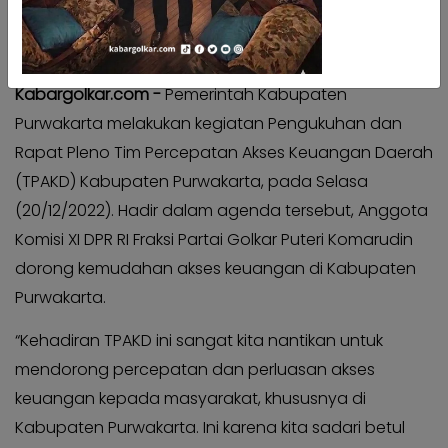
Kabar
Kabar
Pilkada
Pilkada
Anggota Komisi XI DPR RI Fraksi Partai Golkar Puteri Komarudin | Foto: istimewa
Opini
Opini
Kabargolkar.com -
Pemerintah Kabupaten
Kabar
Kabar
Purwakarta melakukan kegiatan Pengukuhan dan
Kader
Kader
Rapat Pleno Tim Percepatan Akses Keuangan Daerah
Kabar
Kabar
(TPAKD) Kabupaten Purwakarta, pada Selasa
Kabar
Kabar
(20/12/2022). Hadir dalam agenda tersebut, Anggota
Kabar
Kabar
Komisi XI DPR RI Fraksi Partai Golkar Puteri Komarudin
Kabinet
Kabinet
dorong kemudahan akses keuangan di Kabupaten
Kabar
Kabar
Purwakarta.
UKM
UKM
“Kehadiran TPAKD ini sangat kita nantikan untuk
Kabar
Kabar
DPP
mendorong percepatan dan perluasan akses
DPP
keuangan kepada masyarakat, khususnya di
Pojok
Pojok
Kagol
Kabupaten Purwakarta. Ini karena kita sadari betul
Kagol