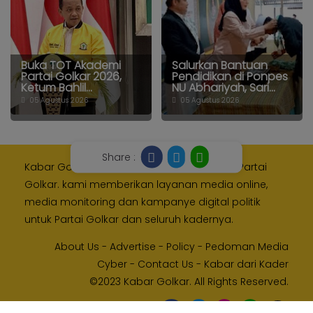
Buka TOT Akademi
Salurkan Bantuan
Partai Golkar 2026,
Pendidikan di Ponpes
Ketum Bahlil...
NU Abhariyah, Sari...
05 Agustus 2026
05 Agustus 2026
Share :
Kabar Golkar adalah media resmi Internal Partai
Golkar. kami memberikan layanan media online,
media monitoring dan kampanye digital politik
untuk Partai Golkar dan seluruh kadernya.
About Us
-
Advertise
-
Policy
-
Pedoman Media
Cyber
-
Contact Us
-
Kabar dari Kader
©2023 Kabar Golkar. All Rights Reserved.