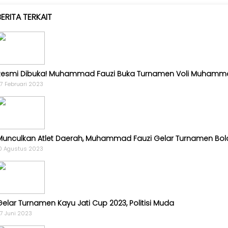
Golkar
BERITA TERKAIT
-
AMPG
-
KPPG
Kagol
Resmi Dibuka! Muhammad Fauzi Buka Turnamen Voli Muham
TV
7 Februari 2023
-
MEME
-
VIDEO
Munculkan Atlet Daerah, Muhammad Fauzi Gelar Turnamen Bol
0 Agustus 2023
Kabar
Pilkada
-
UMUM
Gelar Turnamen Kayu Jati Cup 2023, Politisi Muda
-
7 Juni 2023
PROFILE