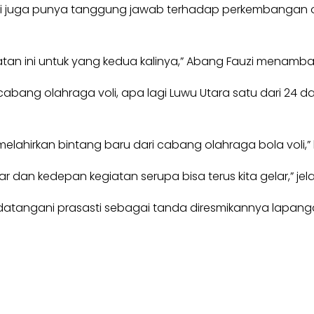
 politisi juga punya tanggung jawab terhadap perkembangan
iatan ini untuk yang kedua kalinya,” Abang Fauzi menamb
cabang olahraga voli, apa lagi Luwu Utara satu dari 24 dae
melahirkan bintang baru dari cabang olahraga bola voli,”
r dan kedepan kegiatan serupa bisa terus kita gelar,” jel
datangani prasasti sebagai tanda diresmikannya lapang