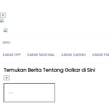
×
Kabar
Kabar
Nasional
Nasional
-
Kabar
UMUM
Daerah
-
MENU
DPP
Kabar
Parlemen
KABAR DPP
KABAR NASIONAL
KABAR DAERAH
KABAR PA
Kabar
Kabar
Daerah
Karya
Temukan Berita Tentang Golkar di Sini
-
Kekaryaan
UMUM
×
-
Kabar
DPD
Sayap
I
Golkar
-
Kagol
DPD
TV