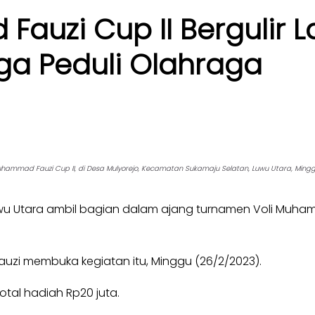
zi Cup II Bergulir La
Juga Peduli Olahraga
ad Fauzi Cup II, di Desa Mulyorejo, Kecamatan Sukamaju Selatan, Luwu Utara, Minggu (
uwu Utara ambil bagian dalam ajang turnamen Voli Muhamm
uzi membuka kegiatan itu, Minggu (26/2/2023).
tal hadiah Rp20 juta.