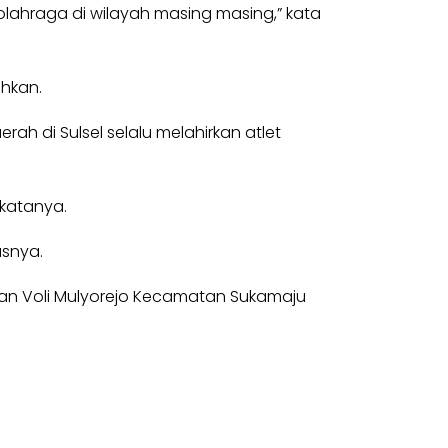
 olahraga di wilayah masing masing,” kata
ahkan.
rah di Sulsel selalu melahirkan atlet
 katanya.
asnya.
an Voli Mulyorejo Kecamatan Sukamaju