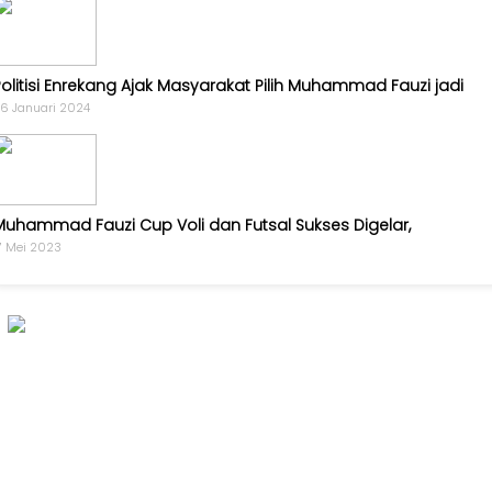
Opini
Kabar
Politisi Enrekang Ajak Masyarakat Pilih Muhammad Fauzi jadi
Kader
6 Januari 2024
Kabar
Kabar
Kabar
Muhammad Fauzi Cup Voli dan Futsal Sukses Digelar,
Kabinet
7 Mei 2023
Kabar
UKM
Kabar
DPP
Pojok
Kagol