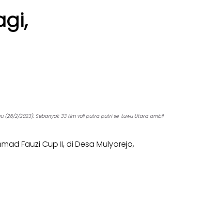
gi,
26/2/2023). Sebanyak 33 tim voli putra putri se-Luwu Utara ambil
ad Fauzi Cup II, di Desa Mulyorejo,