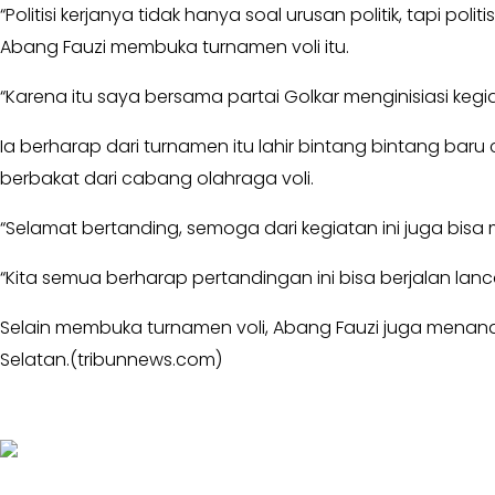
MKGR
“Politisi kerjanya tidak hanya soal urusan politik, tapi
Kabar
-
Abang Fauzi membuka turnamen voli itu.
Photo
KOSGORO
1957
“Karena itu saya bersama partai Golkar menginisiasi keg
-
AMPI
Ia berharap dari turnamen itu lahir bintang bintang baru 
-
berbakat dari cabang olahraga voli.
AL
HIDAYAH
“Selamat bertanding, semoga dari kegiatan ini juga bisa 
-
MDI
“Kita semua berharap pertandingan ini bisa berjalan lanca
-
Selain membuka turnamen voli, Abang Fauzi juga menan
SATKAR
ULAMA
Selatan.(tribunnews.com)
-
HWK
Kabar
Sayap