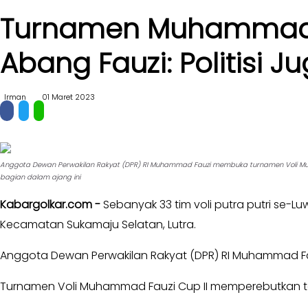
II
Turnamen Muhammad Fau
Kabar
Kabar
Pilkada
Parlemen
Abang Fauzi: Politisi 
Opini
-
Kabar
DPR
Irman
01 Maret 2023
Kader
-
DPRD
Kabar
I
Kabar
-
Kabar
Anggota Dewan Perwakilan Rakyat (DPR) RI Muhammad Fauzi membuka turnamen Voli Muhamm
DPRD
Kabinet
bagian dalam ajang ini
II
Kabar
Kabargolkar.com -
Sebanyak 33 tim voli putra putri se-L
Kabar
UKM
Kecamatan Sukamaju Selatan, Lutra.
Karya
Kekaryaan
Kabar
Anggota Dewan Perwakilan Rakyat (DPR) RI Muhammad Fa
DPP
-
SOKSI
Pojok
Turnamen Voli Muhammad Fauzi Cup II memperebutkan to
-
Kagol