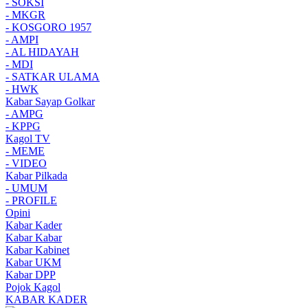
- SOKSI
- MKGR
- KOSGORO 1957
- AMPI
- AL HIDAYAH
- MDI
- SATKAR ULAMA
- HWK
Kabar Sayap Golkar
- AMPG
- KPPG
Kagol TV
- MEME
- VIDEO
Kabar Pilkada
- UMUM
- PROFILE
Opini
Kabar Kader
Kabar Kabar
Kabar Kabinet
Kabar UKM
Kabar DPP
Pojok Kagol
KABAR KADER