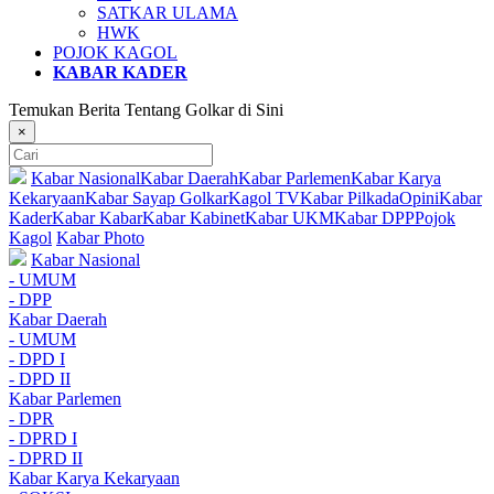
SATKAR ULAMA
HWK
POJOK KAGOL
KABAR KADER
Temukan Berita Tentang Golkar di Sini
×
Kabar Nasional
Kabar Daerah
Kabar Parlemen
Kabar Karya
Kekaryaan
Kabar Sayap Golkar
Kagol TV
Kabar Pilkada
Opini
Kabar
Kader
Kabar Kabar
Kabar Kabinet
Kabar UKM
Kabar DPP
Pojok
Kagol
Kabar Photo
Kabar Nasional
- UMUM
- DPP
Kabar Daerah
- UMUM
- DPD I
- DPD II
Kabar Parlemen
- DPR
- DPRD I
- DPRD II
Kabar Karya Kekaryaan