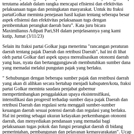
terutama adalah dalam rangka mencapai efisiensi dan efektivitas
pelaksanaan tugas dan peningkatan masyarakat. Untuk itu fraksi
partaiGolkar meminta penejasan hasil kajian tentang seberapa besar
aspek efisiensi dan efektivitas pelaksanaan tugs dengan
pembentukan perangkat daerah baru”. Kata juru bicara
Maximilianus Adipati Pari,SH dalam penjelasannya yang kami
kutip, Jumat (3/11/23)
Selain itu fraksi partai Golkar juga menerima "rancangan peraturan
daerah tentang pajak Daerah dan retribusi Daerah", hal ini di lihat
oleh partai Golkar dari aspek upaya merealisasikan otonomi daerah
yang luas, nyata dan bertanggungjawab membutuhkan sumber dana
yang memadai melalui pungutan pajak yang berlaku.
" Sehubungan dengan beberapa sumber pajak dan restribusi daerah
yang akan di alihkan secara bertahap menjadi kabupaten/kota, fraksi
partai Golkar meminta saudara penjabat gubernur
mempertimbangkan penggalakkan upaya eksistensifikasi,
intensifikasi dan progresif terhadap sumber daya pajak Daerah dan
retribusi Daerah dan regulasi serta menggali sumber-sumber
keuangan daerah sesuai potensi daerah dan regulasi yang berlaku.
Hal ini penting sebagai ukuran kelayakan perkembangan otonomi
daerah, dan menyediakan pendanaan yang memadai bagi
pelaksanaan tugas pokok dan fungsi perangkat daerah di bidang
pemerintahan, pembangunan dan pelayanan kemasyarakatan". Ucap