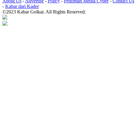
About Us
-
Advertise
-
Policy
-
Pedoman Media Cyber
-
Contact Us
-
Kabar dari Kader
©2023 Kabar Golkar. All Rights Reserved.