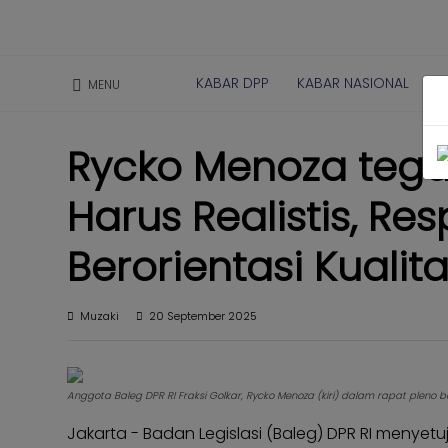
Kabar
Kabar
Nasional
KABAR DPP
KABAR NASIONAL
K
MENU
Nasional
Kabar
Kabar
Daerah
Rycko Menoza tega
Daerah
Kabar
Kabar
Parlemen
Harus Realistis, Res
Parlemen
Kabar
Kabar
Berorientasi Kualit
Karya
Karya
Kekaryaan
Kekaryaan
Kabar
Muzaki
20 September 2025
Kabar
Sayap
Sayap
Golkar
Golkar
Kagol
Anggota Baleg DPR RI Fraksi Golkar, Rycko Menoza (kiri) dalam rapat pleno b
Kagol
TV
TV
Jakarta - Badan Legislasi (Baleg) DPR RI menyet