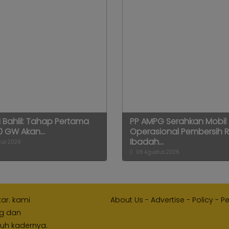
 Bahlil: Tahap Pertama
PP AMPG Serahkan Mobil
0 GW Akan...
Operasional Pembersih
Ibadah...
us 2026
06 Agustus 2026
kar. kami
About Us
-
Advertise
-
Policy
-
P
ng dan
ruh kadernya.