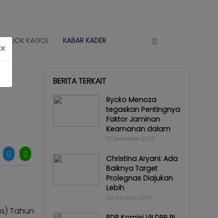
POJOK KAGOL
KABAR KADER
×
BERITA TERKAIT
Rycko Menoza
tegaskan Pentingnya
Faktor Jaminan
Keamanan dalam
01 Desember 2025
Christina Aryani: Ada
Baiknya Target
Prolegnas Diajukan
Lebih
29 Agustus 2019
as) Tahun
RDP Komisi VII DPR RI