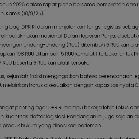
Tahun 2026 dalam rapat pleno bersama pemerintah dan DP
, Kamis (18/9/25).
ing bagi DPR RI dalam menjalankan fungsi legislasi seb
ah politik hukum nasional. Dalam laporan Panja, disebut
Rancangan Undang-Undang (RUU) ditambah 5 RUU kumulat
pkan 198 RUU ditambah 5 RUU kumulatif terbuka. Untuk P
 RUU beserta 5 RUU kumulatif terbuka.
us, sejumlah fraksi mengingatkan bahwa perencanaan leg
, melainkan harus disesuaikan dengan kapasitas nyata D
sangat penting agar DPR RI mampu bekerja lebih fokus da
 kuantitas daftar legislasi. Pandangan ini juga sejalan 
ap produk hukum yang dihasilkan parlemen.
 DPR RI Fraksi Golkar, Rycko Menoza menegaskan bahwa 