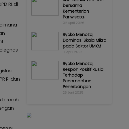
D RI, di
bersama
Kementerian
Pariwisata,
02 April 2026
agaimana
kan
Rycko Menoza;
Dominasi Skala Mikro
if
pada Sektor UMKM
rolegnas
17 April 2025
Rycko Menoza;
Respon Positif Rusia
islasi
Terhadap
PR RI dan
Penambahan
Penerbangan
25 Juni 2025
n terarah
dengan
DPR RI