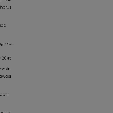
 harus
pada
g jelas.
 2045.
emakin
gawasi
aptif
 besar