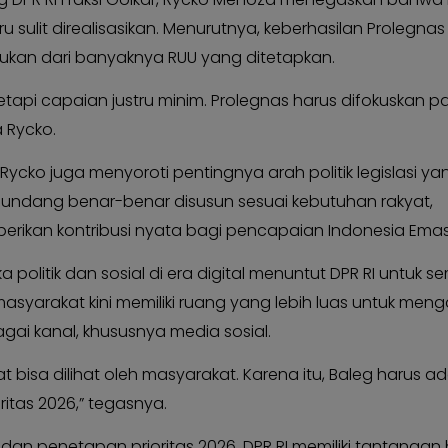
u sulit direalisasikan. Menurutnya, keberhasilan Prolegnas
 bukan dari banyaknya RUU yang ditetapkan.
etapi capaian justru minim. Prolegnas harus difokuskan 
a Rycko.
, Rycko juga menyoroti pentingnya arah politik legislasi yan
undang benar-benar disusun sesuai kebutuhan rakyat,
kan kontribusi nyata bagi pencapaian Indonesia Emas
politik dan sosial di era digital menuntut DPR RI untuk s
masyarakat kini memiliki ruang yang lebih luas untuk men
bagai kanal, khususnya media sosial.
at bisa dilihat oleh masyarakat. Karena itu, Baleg harus ad
itas 2026,” tegasnya.
an penetapan prioritas 2026, DPR RI memiliki tantangan