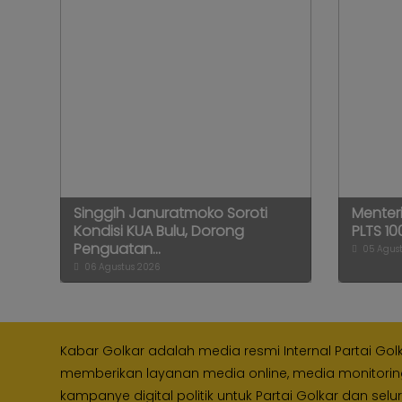
Singgih Januratmoko Soroti
Menteri
Kondisi KUA Bulu, Dorong
PLTS 10
Penguatan...
05 Agust
06 Agustus 2026
Kabar Golkar adalah media resmi Internal Partai Gol
memberikan layanan media online, media monitori
kampanye digital politik untuk Partai Golkar dan selu