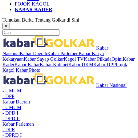
POJOK KAGOL
KABAR KADER
Temukan Berita Tentang Golkar di Sini
×
Kabar
Nasional
Kabar Daerah
Kabar Parlemen
Kabar Karya
Kekaryaan
Kabar Sayap Golkar
Kagol TV
Kabar Pilkada
Opini
Kabar
Kader
Kabar Kabar
Kabar Kabinet
Kabar UKM
Kabar DPP
Pojok
Kagol
Kabar Photo
Kabar Nasional
- UMUM
- DPP
Kabar Daerah
- UMUM
- DPD I
- DPD II
Kabar Parlemen
- DPR
- DPRD I