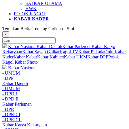
SATKAR ULAMA
HWK
POJOK KAGOL
KABAR KADER
Temukan Berita Tentang Golkar di Sini
×
Kabar Nasional
Kabar Daerah
Kabar Parlemen
Kabar Karya
Kekaryaan
Kabar Sayap Golkar
Kagol TV
Kabar Pilkada
Opini
Kabar
Kader
Kabar Kabar
Kabar Kabinet
Kabar UKM
Kabar DPP
Pojok
Kagol
Kabar Photo
Kabar Nasional
- UMUM
- DPP
Kabar Daerah
- UMUM
- DPD I
- DPD II
Kabar Parlemen
- DPR
- DPRD I
- DPRD II
Kabar Karya Kekaryaan