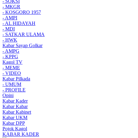
- SOKSI
- MKGR
- KOSGORO 1957
- AMPI
- AL HIDAYAH
- MDI
- SATKAR ULAMA
- HWK
Kabar Sayap Golkar
- AMPG
- KPPG
Kagol TV
- MEME
- VIDEO
Kabar Pilkada
- UMUM
- PROFILE
Opini
Kabar Kader
Kabar Kabar
Kabar Kabinet
Kabar UKM
Kabar DPP
Pojok Kagol
KABAR KADER