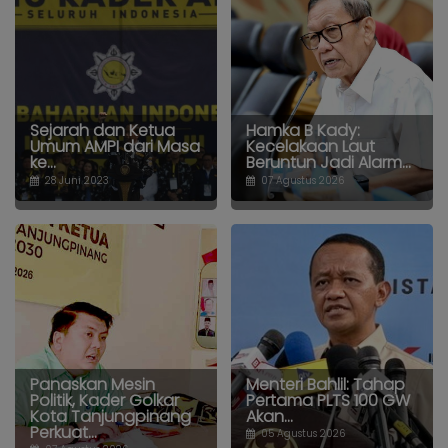
Sejarah dan Ketua
Hamka B Kady:
Umum AMPI dari Masa
Kecelakaan Laut
ke...
Beruntun Jadi Alarm...
28 Juni 2023
07 Agustus 2026
Panaskan Mesin
Menteri Bahlil: Tahap
Politik, Kader Golkar
Pertama PLTS 100 GW
Kota Tanjungpinang
Akan...
Perkuat...
05 Agustus 2026