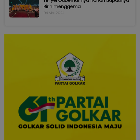
Yel yel Gubernur nya Hanan Bupatinya
Ririn menggema
04 Mei 2024