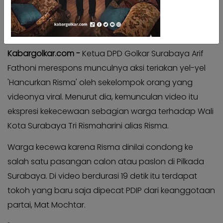
Kabar
Kabar
Pilkada
Pilkada
Credit Photo / Tempo
Opini
Opini
Kabargolkar.com -
Ketua DPD Golkar Surabaya Arif
Kabar
Kabar
Kader
Fathoni merespons munculnya aksi teriakan yel-yel
Kader
'Hancurkan Risma' oleh sekelompok orang yang
Kabar
Kabar
Kabar
videonya viral. Menurut dia, kemunculan video itu
Kabar
ekspresi kekecewaan sebagian warga terhadap Wali
Kabar
Kabar
Kabinet
Kota Surabaya Tri Rismaharini alias Risma.
Kabinet
Kabar
Kabar
Warga kecewa karena Risma dinilai condong ke
UKM
UKM
salah satu pasangan calon atau paslon di Pilkada
Kabar
Kabar
Surabaya. Di video berdurasi 19 detik itu terdapat
DPP
DPP
tokoh yang baru saja dipecat PDIP dari keanggotaan
Pojok
Pojok
partai, Mat Mochtar.
Kagol
Kagol