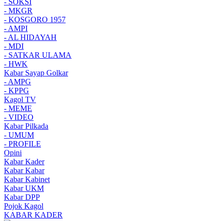
- SOKSI
- MKGR
- KOSGORO 1957
- AMPI
- AL HIDAYAH
- MDI
- SATKAR ULAMA
- HWK
Kabar Sayap Golkar
- AMPG
- KPPG
Kagol TV
- MEME
- VIDEO
Kabar Pilkada
- UMUM
- PROFILE
Opini
Kabar Kader
Kabar Kabar
Kabar Kabinet
Kabar UKM
Kabar DPP
Pojok Kagol
KABAR KADER