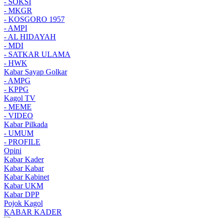
- SOKSI
- MKGR
- KOSGORO 1957
- AMPI
- AL HIDAYAH
- MDI
- SATKAR ULAMA
- HWK
Kabar Sayap Golkar
- AMPG
- KPPG
Kagol TV
- MEME
- VIDEO
Kabar Pilkada
- UMUM
- PROFILE
Opini
Kabar Kader
Kabar Kabar
Kabar Kabinet
Kabar UKM
Kabar DPP
Pojok Kagol
KABAR KADER