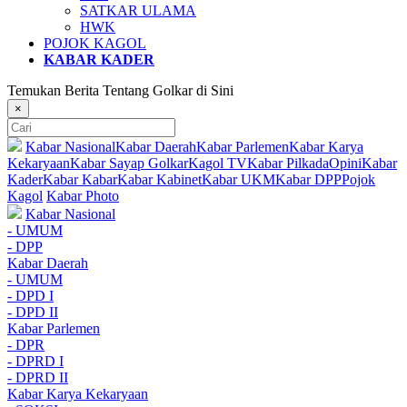
SATKAR ULAMA
HWK
POJOK KAGOL
KABAR KADER
Temukan Berita Tentang Golkar di Sini
×
Kabar Nasional
Kabar Daerah
Kabar Parlemen
Kabar Karya
Kekaryaan
Kabar Sayap Golkar
Kagol TV
Kabar Pilkada
Opini
Kabar
Kader
Kabar Kabar
Kabar Kabinet
Kabar UKM
Kabar DPP
Pojok
Kagol
Kabar Photo
Kabar Nasional
- UMUM
- DPP
Kabar Daerah
- UMUM
- DPD I
- DPD II
Kabar Parlemen
- DPR
- DPRD I
- DPRD II
Kabar Karya Kekaryaan