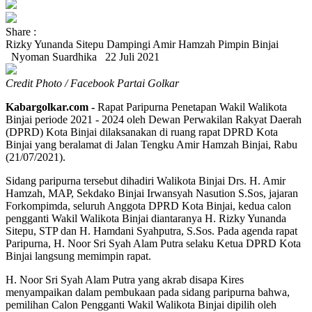
Share :
Rizky Yunanda Sitepu Dampingi Amir Hamzah Pimpin Binjai
Nyoman Suardhika
22 Juli 2021
Credit Photo / Facebook Partai Golkar
Kabargolkar.com -
Rapat Paripurna Penetapan Wakil Walikota
Binjai periode 2021 - 2024 oleh Dewan Perwakilan Rakyat Daerah
(DPRD) Kota Binjai dilaksanakan di ruang rapat DPRD Kota
Binjai yang beralamat di Jalan Tengku Amir Hamzah Binjai, Rabu
(21/07/2021).
Sidang paripurna tersebut dihadiri Walikota Binjai Drs. H. Amir
Hamzah, MAP, Sekdako Binjai Irwansyah Nasution S.Sos, jajaran
Forkompimda, seluruh Anggota DPRD Kota Binjai, kedua calon
pengganti Wakil Walikota Binjai diantaranya H. Rizky Yunanda
Sitepu, STP dan H. Hamdani Syahputra, S.Sos. Pada agenda rapat
Paripurna, H. Noor Sri Syah Alam Putra selaku Ketua DPRD Kota
Binjai langsung memimpin rapat.
H. Noor Sri Syah Alam Putra yang akrab disapa Kires
menyampaikan dalam pembukaan pada sidang paripurna bahwa,
pemilihan Calon Pengganti Wakil Walikota Binjai dipilih oleh