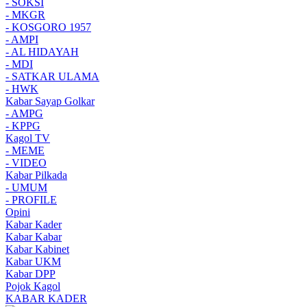
- SOKSI
- MKGR
- KOSGORO 1957
- AMPI
- AL HIDAYAH
- MDI
- SATKAR ULAMA
- HWK
Kabar Sayap Golkar
- AMPG
- KPPG
Kagol TV
- MEME
- VIDEO
Kabar Pilkada
- UMUM
- PROFILE
Opini
Kabar Kader
Kabar Kabar
Kabar Kabinet
Kabar UKM
Kabar DPP
Pojok Kagol
KABAR KADER