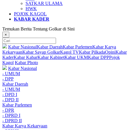
SATKAR ULAMA
HWK
POJOK KAGOL
KABAR KADER
Temukan Berita Tentang Golkar di Sini
×
Kabar Nasional
Kabar Daerah
Kabar Parlemen
Kabar Karya
Kekaryaan
Kabar Sayap Golkar
Kagol TV
Kabar Pilkada
Opini
Kabar
Kader
Kabar Kabar
Kabar Kabinet
Kabar UKM
Kabar DPP
Pojok
Kagol
Kabar Photo
Kabar Nasional
- UMUM
- DPP
Kabar Daerah
- UMUM
- DPD I
- DPD II
Kabar Parlemen
- DPR
- DPRD I
- DPRD II
Kabar Karya Kekaryaan