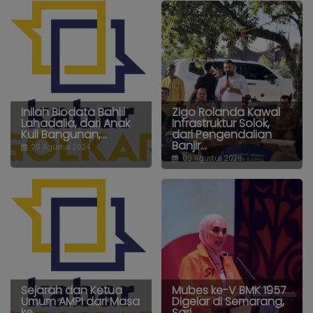
Inilah Biodata Bahlil
Zigo Rolanda Kawal
Lahadalia, dari Anak
Infrastruktur Solok,
Kuli Bangunan,...
dari Pengendalian
Banjir...
20 Agustus 2024
09 Agustus 2026
Sejarah dan Ketua
Mubes ke-V BMK 1957
Umum AMPI dari Masa
Digelar di Semarang,
ke...
Sari...