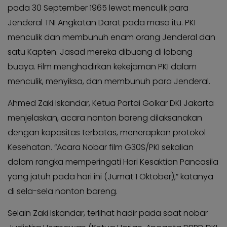
KABAR
Kabar
pada 30 September 1965 lewat menculik para
KADER
Photo
Jenderal TNI Angkatan Darat pada masa itu. PKI
menculik dan membunuh enam orang Jenderal dan
satu Kapten. Jasad mereka dibuang di lobang
buaya. Film menghadirkan kekejaman PKI dalam
menculik, menyiksa, dan membunuh para Jenderal.
Ahmed Zaki Iskandar, Ketua Partai Golkar DKI Jakarta
menjelaskan, acara nonton bareng dilaksanakan
dengan kapasitas terbatas, menerapkan protokol
Kesehatan. “Acara Nobar film G30S/PKI sekalian
dalam rangka memperingati Hari Kesaktian Pancasila
yang jatuh pada hari ini (Jumat 1 Oktober),” katanya
di sela-sela nonton bareng.
Selain Zaki Iskandar, terlihat hadir pada saat nobar