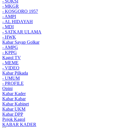
- SOKSI
- MKGR
- KOSGORO 1957
- AMPI
- AL HIDAYAH
- MDI
- SATKAR ULAMA
- HWK
Kabar Sayap Golkar
- AMPG
- KPPG
Kagol TV
- MEME
- VIDEO
Kabar Pilkada
- UMUM
- PROFILE
Opini
Kabar Kader
Kabar Kabar
Kabar Kabinet
Kabar UKM
Kabar DPP
Pojok Kagol
KABAR KADER