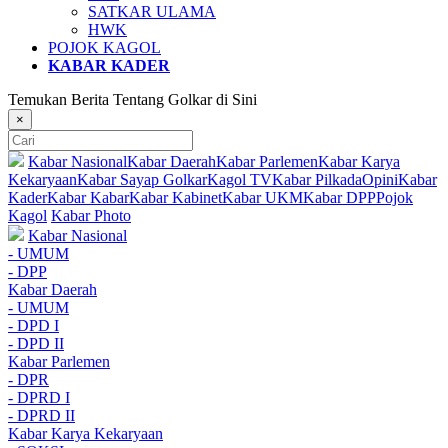
SATKAR ULAMA
HWK
POJOK KAGOL
KABAR KADER
Temukan Berita Tentang Golkar di Sini
×
Kabar Nasional
Kabar Daerah
Kabar Parlemen
Kabar Karya
Kekaryaan
Kabar Sayap Golkar
Kagol TV
Kabar Pilkada
Opini
Kabar
Kader
Kabar Kabar
Kabar Kabinet
Kabar UKM
Kabar DPP
Pojok
Kagol
Kabar Photo
Kabar Nasional
- UMUM
- DPP
Kabar Daerah
- UMUM
- DPD I
- DPD II
Kabar Parlemen
- DPR
- DPRD I
- DPRD II
Kabar Karya Kekaryaan