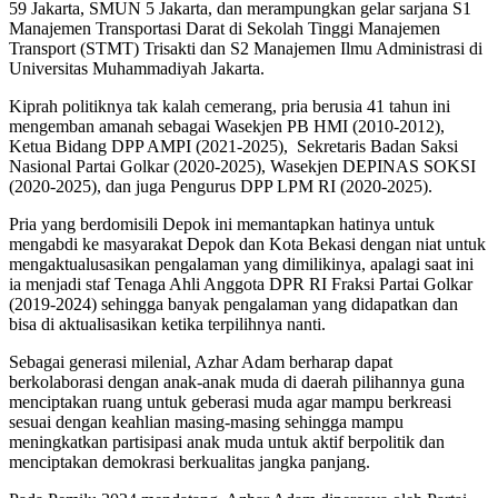
59 Jakarta, SMUN 5 Jakarta, dan merampungkan gelar sarjana S1
Manajemen Transportasi Darat di Sekolah Tinggi Manajemen
Transport (STMT) Trisakti dan S2 Manajemen Ilmu Administrasi di
Universitas Muhammadiyah Jakarta.
Kiprah politiknya tak kalah cemerang, pria berusia 41 tahun ini
mengemban amanah sebagai Wasekjen PB HMI (2010-2012),
Ketua Bidang DPP AMPI (2021-2025), Sekretaris Badan Saksi
Nasional Partai Golkar (2020-2025), Wasekjen DEPINAS SOKSI
(2020-2025), dan juga Pengurus DPP LPM RI (2020-2025).
Pria yang berdomisili Depok ini memantapkan hatinya untuk
mengabdi ke masyarakat Depok dan Kota Bekasi dengan niat untuk
mengaktualusasikan pengalaman yang dimilikinya, apalagi saat ini
ia menjadi staf Tenaga Ahli Anggota DPR RI Fraksi Partai Golkar
(2019-2024) sehingga banyak pengalaman yang didapatkan dan
bisa di aktualisasikan ketika terpilihnya nanti.
Sebagai generasi milenial, Azhar Adam berharap dapat
berkolaborasi dengan anak-anak muda di daerah pilihannya guna
menciptakan ruang untuk geberasi muda agar mampu berkreasi
sesuai dengan keahlian masing-masing sehingga mampu
meningkatkan partisipasi anak muda untuk aktif berpolitik dan
menciptakan demokrasi berkualitas jangka panjang.