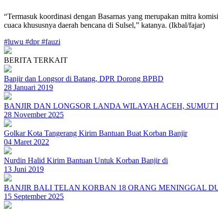
“Termasuk koordinasi dengan Basarnas yang merupakan mitra komisi 
cuaca khususnya daerah bencana di Sulsel,” katanya. (Ikbal/fajar)
#luwu
#dpr
#fauzi
BERITA TERKAIT
Banjir dan Longsor di Batang, DPR Dorong BPBD
28 Januari 2019
BANJIR DAN LONGSOR LANDA WILAYAH ACEH, SUMUT
28 November 2025
Golkar Kota Tangerang Kirim Bantuan Buat Korban Banjir
04 Maret 2022
Nurdin Halid Kirim Bantuan Untuk Korban Banjir di
13 Juni 2019
BANJIR BALI TELAN KORBAN 18 ORANG MENINGGAL DU
15 September 2025