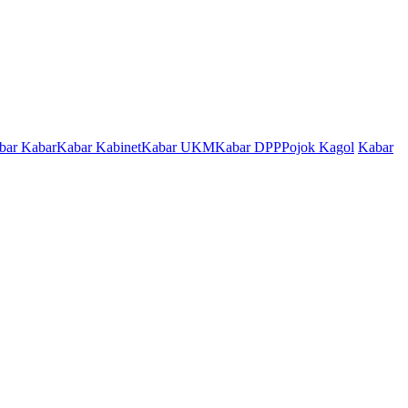
bar Kabar
Kabar Kabinet
Kabar UKM
Kabar DPP
Pojok Kagol
Kabar