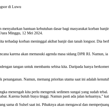
ngsor di Luwu
 menyalurkan bantuan kebutuhan dasar bagi masyarakat korban banjir d
Utara Minggu, 12 Mei 2024.
 terhadap korban meninggal akibat banjir dan tanah longsor. Dia be
bencana karena akan memasuki agenda masa sidang DPR RI. Namun, ia 
engan tangan untuk membantu sebisa kita. Daripada hanya berkomenta
k penanganan. Namun, memang prioritas utama saat ini adalah kenutu
gka menengah kita perlu mengeruk sedimen sungai yang sudah tebal. In
abar. Karena butuh biaya tinggi. Namun pasti ada jalan keluarnya,” ka
yang sama di Sulsel saat ini. Pihaknya akan mengawal dan memperjuan