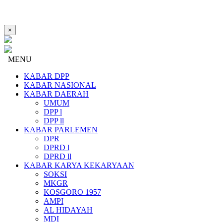
×
MENU
KABAR DPP
KABAR NASIONAL
KABAR DAERAH
UMUM
DPP l
DPP ll
KABAR PARLEMEN
DPR
DPRD l
DPRD ll
KABAR KARYA KEKARYAAN
SOKSI
MKGR
KOSGORO 1957
AMPI
AL HIDAYAH
MDI