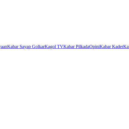
yaan
Kabar Sayap Golkar
Kagol TV
Kabar Pilkada
Opini
Kabar Kader
Ka