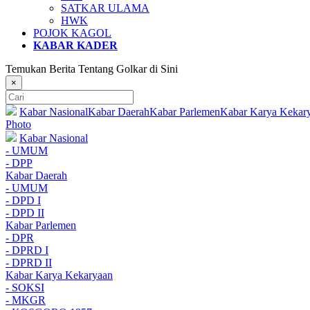
SATKAR ULAMA
HWK
POJOK KAGOL
KABAR KADER
Temukan Berita Tentang Golkar di Sini
×
Kabar Nasional
Kabar Daerah
Kabar Parlemen
Kabar Karya Kekar
Photo
Kabar Nasional
- UMUM
- DPP
Kabar Daerah
- UMUM
- DPD I
- DPD II
Kabar Parlemen
- DPR
- DPRD I
- DPRD II
Kabar Karya Kekaryaan
- SOKSI
- MKGR