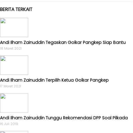
KABAR
BERITA TERKAIT
KADER
Andi Ilham Zainuddin Tegaskan Golkar Pangkep Siap Bantu
18 Maret 2021
Andi Ilham Zainuddin Terpilih Ketua Golkar Pangkep
17 Maret 2021
Andi Ilham Zainuddin Tunggu Rekomendasi DPP Soal Pilkada
16 Juli 2019