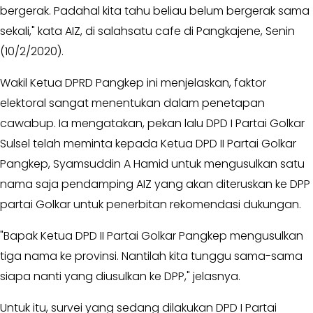
Golkar
bergerak. Padahal kita tahu beliau belum bergerak sama
-
sekali," kata AIZ, di salahsatu cafe di Pangkajene, Senin
AMPG
(10/2/2020).
-
KPPG
Wakil Ketua DPRD Pangkep ini menjelaskan, faktor
Kagol
elektoral sangat menentukan dalam penetapan
TV
cawabup. Ia mengatakan, pekan lalu DPD I Partai Golkar
-
Sulsel telah meminta kepada Ketua DPD II Partai Golkar
MEME
Pangkep, Syamsuddin A Hamid untuk mengusulkan satu
-
nama saja pendamping AIZ yang akan diteruskan ke DPP
VIDEO
partai Golkar untuk penerbitan rekomendasi dukungan.
Kabar
Pilkada
"Bapak Ketua DPD II Partai Golkar Pangkep mengusulkan
-
tiga nama ke provinsi. Nantilah kita tunggu sama-sama
UMUM
siapa nanti yang diusulkan ke DPP," jelasnya.
-
PROFILE
Untuk itu, survei yang sedang dilakukan DPD I Partai