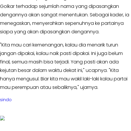
Golkar terhadap sejumlah nama yang dipasangkan
Opini
dengannya akan sangat menentukan. Sebagai kader, ia
Kabar
menegaskan, menyerahkan sepenuhnya ke partainya
Kader
siapa yang akan dipasangkan dengannya.
Kabar
"Kita mau cari kemenangan, kalau dia menarik turun
Kabar
jangan dipakai, kalau naik pasti dipakai. Ini juga belum
Kabar
final, semua masih bisa terjadi. Yang pasti akan ada
Kabinet
kejutan besar dalam waktu dekat ini," ucapnya. "Kita
hanya mengusul. Biar kita mau wakil laki-laki kalau partai
Kabar
UKM
mau perempuan atau sebaliknya," ujarnya.
Kabar
sindo
DPP
Pojok
Kagol