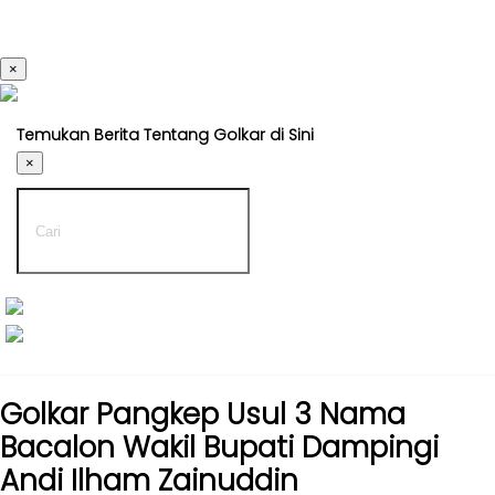
×
Kabar
Kabar
Nasional
Nasional
Temukan Berita Tentang Golkar di Sini
-
Kabar
UMUM
×
Daerah
-
DPP
Kabar
Parlemen
Kabar
Kabar
Daerah
Karya
-
Kekaryaan
UMUM
-
Kabar
DPD
Sayap
Golkar Pangkep Usul 3 Nama
I
Golkar
Bacalon Wakil Bupati Dampingi
-
Kagol
Andi Ilham Zainuddin
DPD
TV