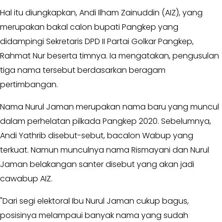
MKGR
Kabar
Hal itu diungkapkan, Andi Ilham Zainuddin (AIZ), yang
-
Photo
merupakan bakal calon bupati Pangkep yang
KOSGORO
1957
didampingi Sekretaris DPD II Partai Golkar Pangkep,
-
Rahmat Nur beserta timnya. Ia mengatakan, pengusulan
AMPI
tiga nama tersebut berdasarkan beragam
-
pertimbangan.
AL
HIDAYAH
Nama Nurul Jaman merupakan nama baru yang muncul
-
dalam perhelatan pilkada Pangkep 2020. Sebelumnya,
MDI
-
Andi Yathrib disebut-sebut, bacalon Wabup yang
SATKAR
terkuat. Namun munculnya nama Rismayani dan Nurul
ULAMA
Jaman belakangan santer disebut yang akan jadi
-
cawabup AIZ.
HWK
Kabar
"Dari segi elektoral Ibu Nurul Jaman cukup bagus,
Sayap
posisinya melampaui banyak nama yang sudah