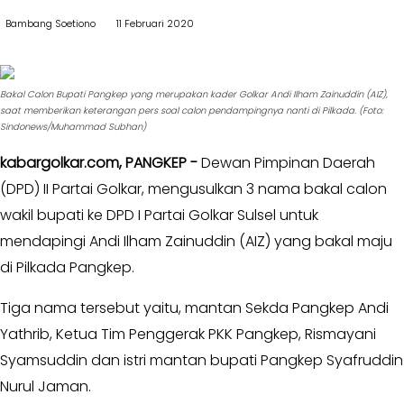
II
Kabar
Bambang Soetiono
11 Februari 2020
Kabar
Pilkada
Parlemen
Opini
-
Bakal Calon Bupati Pangkep yang merupakan kader Golkar Andi Ilham Zainuddin (AIZ),
Kabar
DPR
saat memberikan keterangan pers soal calon pendampingnya nanti di Pilkada. (Foto:
Sindonews/Muhammad Subhan)
Kader
-
DPRD
Kabar
kabargolkar.com,
PANGKEP -
Dewan Pimpinan Daerah
I
Kabar
(DPD) II Partai Golkar, mengusulkan 3 nama bakal calon
-
Kabar
wakil bupati ke DPD I Partai Golkar Sulsel untuk
DPRD
Kabinet
mendapingi Andi Ilham Zainuddin (AIZ) yang bakal maju
II
Kabar
di Pilkada Pangkep.
Kabar
UKM
Karya
Tiga nama tersebut yaitu, mantan Sekda Pangkep Andi
Kekaryaan
Kabar
Yathrib, Ketua Tim Penggerak PKK Pangkep, Rismayani
DPP
-
Syamsuddin dan istri mantan bupati Pangkep Syafruddin
SOKSI
Pojok
Nurul Jaman.
-
Kagol