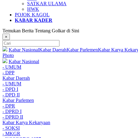
SATKAR ULAMA
HWK
POJOK KAGOL
KABAR KADER
Temukan Berita Tentang Golkar di Sini
×
Kabar Nasional
Kabar Daerah
Kabar Parlemen
Kabar Karya Kekar
Photo
Kabar Nasional
- UMUM
- DPP
Kabar Daerah
- UMUM
- DPD I
- DPD II
Kabar Parlemen
- DPR
- DPRD I
- DPRD II
Kabar Karya Kekaryaan
- SOKSI
- MKGR