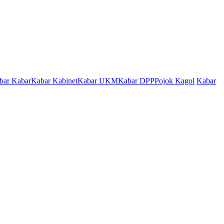
bar Kabar
Kabar Kabinet
Kabar UKM
Kabar DPP
Pojok Kagol
Kabar