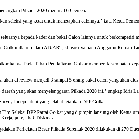
menangkan Pilkada 2020 menimal 60 persen.
kan seleksi yang ketat untuk menetapkan calonnya," kata Ketua Peme
 seluasnya kepada kader dan bakal Calon lainnya untuk berkompetisi m
 Partai Golkar diatur dalam AD/ART, khususnya pada Anggaran Rumah T
Golkar bahwa Pada Tahap Pendaftaran, Golkar memberi kesempatan kepa
i akan di review menjadi 3 sampai 5 orang bakal calon yang akan diu
3 daerah yang akan menyelenggaran Pilkada 2020 ini," ungkap Idris L
 Survey Independent yang telah ditetapkan DPP Golkar.
eh Tim Seleksi DPP Partai Golkar yang dipimpin lansung oleh Ketua um
erja, punya hak Diskreasi.
gadakan Perhelatan Besar Pilkada Serentak 2020 dilakukan di 270 Dae