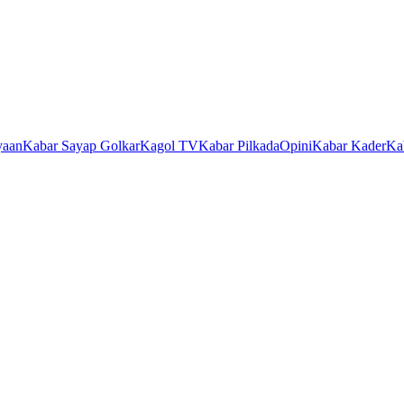
yaan
Kabar Sayap Golkar
Kagol TV
Kabar Pilkada
Opini
Kabar Kader
Ka