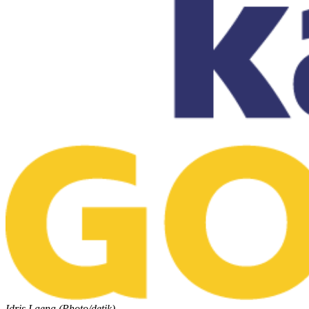
Idris Laena (Photo/detik)