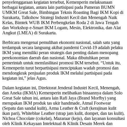
penyelenggaraan kegiatan tersebut, Kemenperin melaksanaan
berbagai kegiatan, antara lain partisipasi pada Pameran BUMN
UMKM Great Sale, Bimbingan Teknis Roasting Bagi IKM Kopi di
Surakarta, Talkshow Strategi Industri Kecil dan Menengah Naik
Kelas, Bimtek WUB IKM Perbengkelan Roda 2 di Jawa Tengah
dan Workshop e-Smart IKM Logam, Mesin, Elektronika, dan Alat
Angkut (LMEA) di Surakarta.
Berbicara mengenai pemulihan ekonomi nasional, salah satu yang
terdampak secara langsung akibat pandemi Covid-19 adalah pelaku
IKM yang memiliki peran strategis dan penting dalam menopang
perekonomian daerah dan nasional. Maka dibutuhkan peran
pemerintah untuk memfasilitasi promosi IKM tersebut. “Untuk itu,
Kemenperin turut berpartisipasi menciptakan wadah promosi dan
mendongkrak penjualan produk IKM melalui partisipasi pada
kegiatan ini,” jelas Agus.
Dalam kegiatan ini, Direktorat Jenderal Industri Kecil, Menengah,
dan Aneka (IKMA) Kemenperin melibatkan binaannya dalam Solo
Great Sale tahun ini, antara lain Rafi Jaya (Brand Morfby) yang
merupakan IKM produk tas ukir handmade, Atmal Footwear
(Sepatu dan sandal kulit), Arma Leather & Craft (kerajinan kulit
ikan pari), Whiteblue Leather (strap jam kulit, dompet, dan tas kulit),
Nichoa Chocolate (cokelat), Mazaraar (keju), dan layanan konsultasi
oleh Klinik Kekayaan Intelektual & Klinik Desain Merek dan