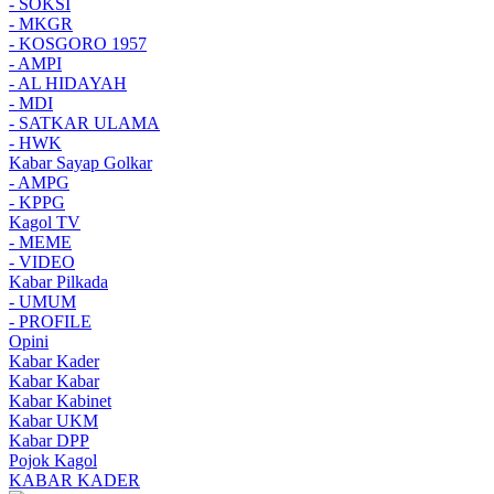
- SOKSI
- MKGR
- KOSGORO 1957
- AMPI
- AL HIDAYAH
- MDI
- SATKAR ULAMA
- HWK
Kabar Sayap Golkar
- AMPG
- KPPG
Kagol TV
- MEME
- VIDEO
Kabar Pilkada
- UMUM
- PROFILE
Opini
Kabar Kader
Kabar Kabar
Kabar Kabinet
Kabar UKM
Kabar DPP
Pojok Kagol
KABAR KADER