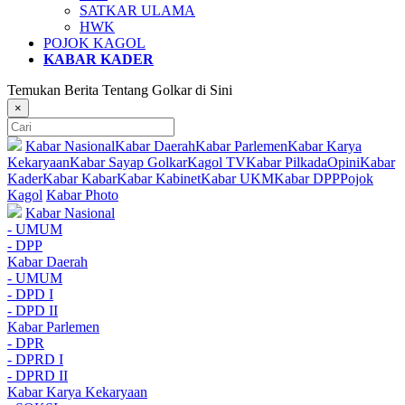
SATKAR ULAMA
HWK
POJOK KAGOL
KABAR KADER
Temukan Berita Tentang Golkar di Sini
×
Kabar Nasional
Kabar Daerah
Kabar Parlemen
Kabar Karya
Kekaryaan
Kabar Sayap Golkar
Kagol TV
Kabar Pilkada
Opini
Kabar
Kader
Kabar Kabar
Kabar Kabinet
Kabar UKM
Kabar DPP
Pojok
Kagol
Kabar Photo
Kabar Nasional
- UMUM
- DPP
Kabar Daerah
- UMUM
- DPD I
- DPD II
Kabar Parlemen
- DPR
- DPRD I
- DPRD II
Kabar Karya Kekaryaan