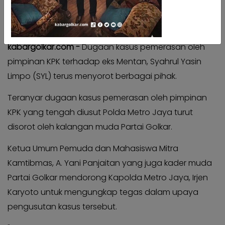
Kabar
Kabar
Pilkada
Pilkada
Ilustrasi KPK. (Photo : Antara)
Opini
Opini
kabargolkar.com -
Dugaan kasus pemerasan oleh
Kabar
Kabar
pimpinan KPK terhadap eks Mentan, Syahrul Yasin
Kader
Kader
Limpo (SYL) terus menyorot berbagai pihak.
Kabar
Kabar
Kabar
Teranyar dugaan kasus pemerasan oleh pimpinan
Kabar
KPK yang tengah diusut Polda Metro Jaya turut
Kabar
Kabar
Kabinet
disorot oleh kalangan muda Partai Golkar.
Kabinet
Kabar
Kabar
Ketua Umum Pemuda dan Mahasiswa Mitra
UKM
UKM
Kamtibmas, A. Yani Panjaitan yang juga kader muda
Kabar
Kabar
Partai Golkar mendorong Kapolda Metro Jaya, Irjen
DPP
DPP
Karyoto untuk mengungkap tegas dalam upaya
Pojok
Pojok
pengusutan kasus tersebut.
Kagol
Kagol