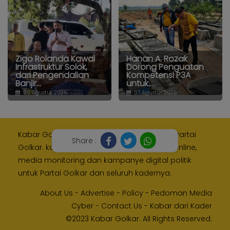
Zigo Rolanda Kawal
Hanan A. Rozak
Infrastruktur Solok,
Dorong Penguatan
dari Pengendalian
Kompetensi P3A
Banjir...
untuk...
09 Agustus 2026
07 Agustus 2026
Kabar Golkar adalah media resmi Internal Partai
Share :
Golkar. kami memberikan layanan media online,
media monitoring dan kampanye digital politik
untuk Partai Golkar dan seluruh kadernya.
About Us
-
Advertise
-
Policy
-
Pedoman Media
Cyber
-
Contact Us
-
Kabar dari Kader
©2023 Kabar Golkar. All Rights Reserved.