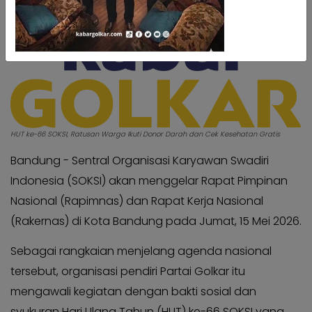
Kabar
Kabar
Pilkada
Pilkada
Opini
Opini
Kabar
Kabar
Kader
Kader
Kabar
Kabar
Kabar
HUT ke-66 SOKSI, Ratusan Warga Ikuti Donor Darah dan Cek Kesehatan Gratis
Kabar
Kabar
Kabar
Bandung - Sentral Organisasi Karyawan Swadiri
Kabinet
Kabinet
Indonesia (SOKSI) akan menggelar Rapat Pimpinan
Kabar
Kabar
Nasional (Rapimnas) dan Rapat Kerja Nasional
UKM
UKM
(Rakernas) di Kota Bandung pada Jumat, 15 Mei 2026.
Kabar
Kabar
Sebagai rangkaian menjelang agenda nasional
DPP
DPP
tersebut, organisasi pendiri Partai Golkar itu
Pojok
Pojok
mengawali kegiatan dengan bakti sosial dan
Kagol
Kagol
syukuran Hari Ulang Tahun (HUT) ke-66 SOKSI yang