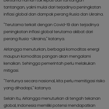
bersama namun tak lepas dari tantangan-
KABAR
Kabar
tantangan, yakni mulai dari terjadinya peningkatan
KADER
Photo
inflasi global dan dampak perang Rusia dan Ukraina.
"Terutama terkait dengan Covid-19 dan terjadinya
peningkatan inflasi global terutama akibat dari
perang Rusia -Ukraina," katanya.
Airlangga menuturkan, berbagai komoditas energi
maupun komoditas pangan akan mengalami
kenaikan. Sehingga pemerintah perlu melakukan
mitigasi.
"Tentunya secara nasional, kita perlu memitigasi risiko
yang dihadapi," katanya.
Selain itu, Airlangga menuturkan di tengah tekanan
global, Indonesia memiliki potensi mendapatkan