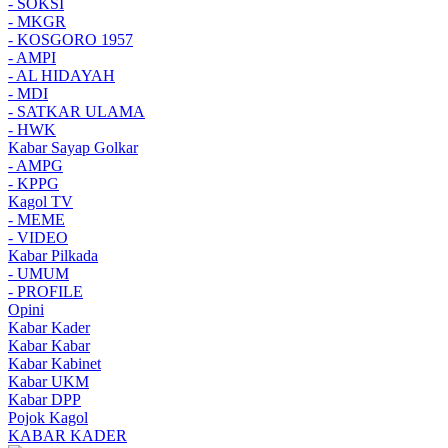
- SOKSI
- MKGR
- KOSGORO 1957
- AMPI
- AL HIDAYAH
- MDI
- SATKAR ULAMA
- HWK
Kabar Sayap Golkar
- AMPG
- KPPG
Kagol TV
- MEME
- VIDEO
Kabar Pilkada
- UMUM
- PROFILE
Opini
Kabar Kader
Kabar Kabar
Kabar Kabinet
Kabar UKM
Kabar DPP
Pojok Kagol
KABAR KADER