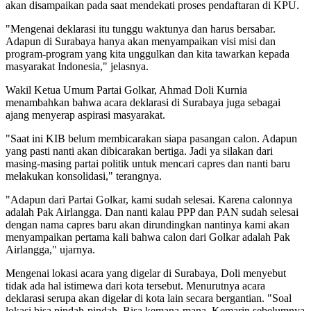
akan disampaikan pada saat mendekati proses pendaftaran di KPU.
"Mengenai deklarasi itu tunggu waktunya dan harus bersabar.
Adapun di Surabaya hanya akan menyampaikan visi misi dan
program-program yang kita unggulkan dan kita tawarkan kepada
masyarakat Indonesia," jelasnya.
Wakil Ketua Umum Partai Golkar, Ahmad Doli Kurnia
menambahkan bahwa acara deklarasi di Surabaya juga sebagai
ajang menyerap aspirasi masyarakat.
"Saat ini KIB belum membicarakan siapa pasangan calon. Adapun
yang pasti nanti akan dibicarakan bertiga. Jadi ya silakan dari
masing-masing partai politik untuk mencari capres dan nanti baru
melakukan konsolidasi," terangnya.
"Adapun dari Partai Golkar, kami sudah selesai. Karena calonnya
adalah Pak Airlangga. Dan nanti kalau PPP dan PAN sudah selesai
dengan nama capres baru akan dirundingkan nantinya kami akan
menyampaikan pertama kali bahwa calon dari Golkar adalah Pak
Airlangga," ujarnya.
Mengenai lokasi acara yang digelar di Surabaya, Doli menyebut
tidak ada hal istimewa dari kota tersebut. Menurutnya acara
deklarasi serupa akan digelar di kota lain secara bergantian. "Soal
lokasi bisa pindah-pindah. Bisa kemana-mana. Kemarin sebelumnya