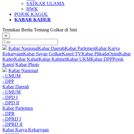
SATKAR ULAMA
HWK
POJOK KAGOL
KABAR KADER
Temukan Berita Tentang Golkar di Sini
×
Kabar Nasional
Kabar Daerah
Kabar Parlemen
Kabar Karya
Kekaryaan
Kabar Sayap Golkar
Kagol TV
Kabar Pilkada
Opini
Kabar
Kader
Kabar Kabar
Kabar Kabinet
Kabar UKM
Kabar DPP
Pojok
Kagol
Kabar Photo
Kabar Nasional
- UMUM
- DPP
Kabar Daerah
- UMUM
- DPD I
- DPD II
Kabar Parlemen
- DPR
- DPRD I
- DPRD II
Kabar Karya Kekaryaan