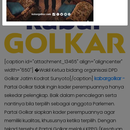
Kabar
Kabar
Pilkada
Pilkada
Opini
Opini
Kabar
Kabar
Kader
Kader
Kabar
Kabar
Kabar
Kabar
[caption id="attachment_13465" align="aligncenter"
Kabar
Kabar
width="650"]
�Wakil Ketua bidang organisasi DPD
Kabinet
Kabinet
Golkar Jatim Kodrat Sunyoto[/caption]
kabargolkar -
Kabar
Kabar
Partai Golkar tidak ingin kader perempuannya hanya
UKM
UKM
sekedar pelengkap. Baik dalam pencalegan serta
Kabar
Kabar
nantinya bila terpilih sebagai anggota Parlemen.
DPP
DPP
Partai Golkar siapkan kader perempuannya agar
Pojok
Pojok
memiliki kualitas, khususnya ketika terpilih. Dengan
Kagol
Kagol
tekad tersebut Partai Golkar melalui KPPG (Kesatuan