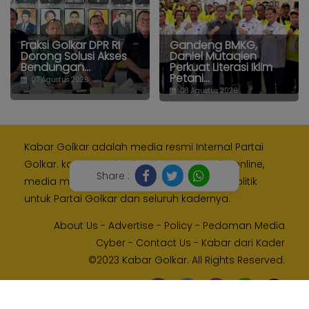
Fraksi Golkar DPR RI
Gandeng BMKG,
Dorong Solusi Akses
Daniel Mutaqien
Bendungan...
Perkuat Literasi Iklim
Petani...
07 Agustus 2026
08 Agustus 2026
Kabar Golkar adalah media resmi Internal Partai
Golkar. kami memberikan layanan media online,
Share :
media monitoring dan kampanye digital politik
untuk Partai Golkar dan seluruh kadernya.
About Us
-
Advertise
-
Policy
-
Pedoman Media
Cyber
-
Contact Us
-
Kabar dari Kader
©2023 Kabar Golkar. All Rights Reserved.