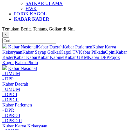
SATKAR ULAMA
HWK
POJOK KAGOL
KABAR KADER
Temukan Berita Tentang Golkar di Sini
×
Kabar Nasional
Kabar Daerah
Kabar Parlemen
Kabar Karya
Kekaryaan
Kabar Sayap Golkar
Kagol TV
Kabar Pilkada
Opini
Kabar
Kader
Kabar Kabar
Kabar Kabinet
Kabar UKM
Kabar DPP
Pojok
Kagol
Kabar Photo
Kabar Nasional
- UMUM
- DPP
Kabar Daerah
- UMUM
- DPD I
- DPD II
Kabar Parlemen
- DPR
- DPRD I
- DPRD II
Kabar Karya Kekaryaan