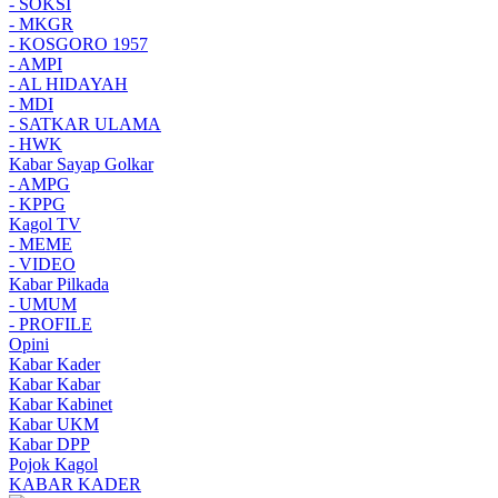
- SOKSI
- MKGR
- KOSGORO 1957
- AMPI
- AL HIDAYAH
- MDI
- SATKAR ULAMA
- HWK
Kabar Sayap Golkar
- AMPG
- KPPG
Kagol TV
- MEME
- VIDEO
Kabar Pilkada
- UMUM
- PROFILE
Opini
Kabar Kader
Kabar Kabar
Kabar Kabinet
Kabar UKM
Kabar DPP
Pojok Kagol
KABAR KADER