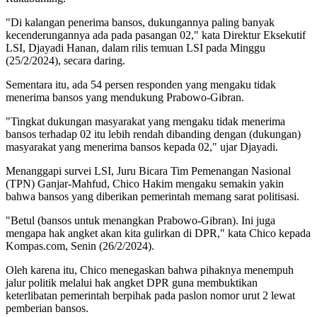
"Di kalangan penerima bansos, dukungannya paling banyak
kecenderungannya ada pada pasangan 02," kata Direktur Eksekutif
LSI, Djayadi Hanan, dalam rilis temuan LSI pada Minggu
(25/2/2024), secara daring.
Sementara itu, ada 54 persen responden yang mengaku tidak
menerima bansos yang mendukung Prabowo-Gibran.
"Tingkat dukungan masyarakat yang mengaku tidak menerima
bansos terhadap 02 itu lebih rendah dibanding dengan (dukungan)
masyarakat yang menerima bansos kepada 02," ujar Djayadi.
Menanggapi survei LSI, Juru Bicara Tim Pemenangan Nasional
(TPN) Ganjar-Mahfud, Chico Hakim mengaku semakin yakin
bahwa bansos yang diberikan pemerintah memang sarat politisasi.
"Betul (bansos untuk menangkan Prabowo-Gibran). Ini juga
mengapa hak angket akan kita gulirkan di DPR," kata Chico kepada
Kompas.com, Senin (26/2/2024).
Oleh karena itu, Chico menegaskan bahwa pihaknya menempuh
jalur politik melalui hak angket DPR guna membuktikan
keterlibatan pemerintah berpihak pada paslon nomor urut 2 lewat
pemberian bansos.