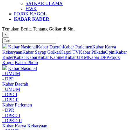
SATKAR ULAMA
HWK
POJOK KAGOL
KABAR KADER
Temukan Berita Tentang Golkar di Sini
×
Kabar Nasional
Kabar Daerah
Kabar Parlemen
Kabar Karya
Kekaryaan
Kabar Sayap Golkar
Kagol TV
Kabar Pilkada
Opini
Kabar
Kader
Kabar Kabar
Kabar Kabinet
Kabar UKM
Kabar DPP
Pojok
Kagol
Kabar Photo
Kabar Nasional
- UMUM
- DPP
Kabar Daerah
- UMUM
- DPD I
- DPD II
Kabar Parlemen
- DPR
- DPRD I
- DPRD II
Kabar Karya Kekaryaan