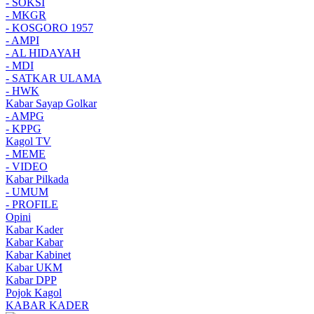
- SOKSI
- MKGR
- KOSGORO 1957
- AMPI
- AL HIDAYAH
- MDI
- SATKAR ULAMA
- HWK
Kabar Sayap Golkar
- AMPG
- KPPG
Kagol TV
- MEME
- VIDEO
Kabar Pilkada
- UMUM
- PROFILE
Opini
Kabar Kader
Kabar Kabar
Kabar Kabinet
Kabar UKM
Kabar DPP
Pojok Kagol
KABAR KADER