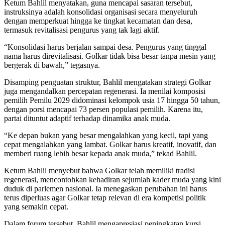
Ketum Bahlil menyatakan, guna mencapai sasaran tersebut,
instruksinya adalah konsolidasi organisasi secara menyeluruh
dengan memperkuat hingga ke tingkat kecamatan dan desa,
termasuk revitalisasi pengurus yang tak lagi aktif.
“Konsolidasi harus berjalan sampai desa. Pengurus yang tinggal
nama harus direvitalisasi. Golkar tidak bisa besar tanpa mesin yang
bergerak di bawah,” tegasnya.
Disamping penguatan struktur, Bahlil mengatakan strategi Golkar
juga mengandalkan percepatan regenerasi. Ia menilai komposisi
pemilih Pemilu 2029 didominasi kelompok usia 17 hingga 50 tahun,
dengan porsi mencapai 73 persen populasi pemilih. Karena itu,
partai dituntut adaptif terhadap dinamika anak muda.
“Ke depan bukan yang besar mengalahkan yang kecil, tapi yang
cepat mengalahkan yang lambat. Golkar harus kreatif, inovatif, dan
memberi ruang lebih besar kepada anak muda,” tekad Bahlil.
Ketum Bahlil menyebut bahwa Golkar telah memiliki tradisi
regenerasi, mencontohkan kehadiran sejumlah kader muda yang kini
duduk di parlemen nasional. Ia menegaskan perubahan ini harus
terus diperluas agar Golkar tetap relevan di era kompetisi politik
yang semakin cepat.
Dalam forum tersebut, Bahlil mengapresiasi peningkatan kursi