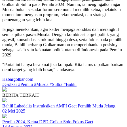
Golkar di Sultra pada Pemilu 2024. Namun, ia mengingatkan agar
Musda bukan sekadar forum seremonial memilih ketua, melainkan
momentum menyusun program, rekomendasi, dan strategi
pemenangan yang lebih kuat.
Ia juga menekankan, agar kader menjaga soliditas dan merangkul
semua pihak pasca-Musda. Dengan kombinasi target politik yang
agresif, konsolidasi struktural hingga desa, serta fokus pada pemilih
muda, Bahlil berharap Golkar mampu mempertahankan posisinya
sebagai salah satu kekuatan politik utama di Indonesia pada Pemilu
2029.
"Partai ini hanya bisa kuat jika kompak. Kita harus rapatkan barisan
demi target yang lebih besar,” tandasnya.
Kabargolkar.com
#Golkar
#Pemilu
#Musda
#Sultra
#Bahlil
BERITA TERKAIT
Bahlil Lahadalia Instruksikan AMPI Gaet Pemilih Muda Jelang
02 Mei 2025
Pemilu 2024, Ketua DPD Golkar Solo Fokus Gaet
14 Agustus 2023