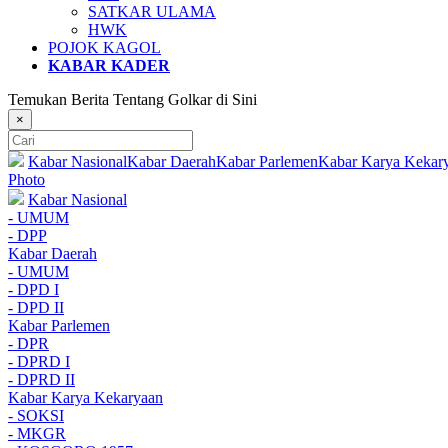
SATKAR ULAMA
HWK
POJOK KAGOL
KABAR KADER
Temukan Berita Tentang Golkar di Sini
×
Kabar Nasional
Kabar Daerah
Kabar Parlemen
Kabar Karya Kekar
Photo
Kabar Nasional
- UMUM
- DPP
Kabar Daerah
- UMUM
- DPD I
- DPD II
Kabar Parlemen
- DPR
- DPRD I
- DPRD II
Kabar Karya Kekaryaan
- SOKSI
- MKGR