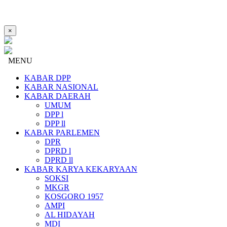
×
MENU
KABAR DPP
KABAR NASIONAL
KABAR DAERAH
UMUM
DPP l
DPP ll
KABAR PARLEMEN
DPR
DPRD l
DPRD ll
KABAR KARYA KEKARYAAN
SOKSI
MKGR
KOSGORO 1957
AMPI
AL HIDAYAH
MDI