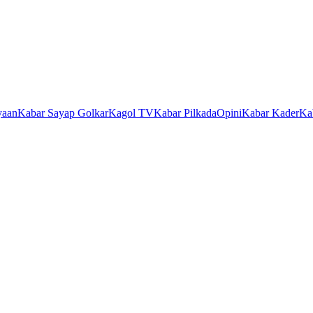
yaan
Kabar Sayap Golkar
Kagol TV
Kabar Pilkada
Opini
Kabar Kader
Ka