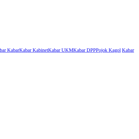
bar Kabar
Kabar Kabinet
Kabar UKM
Kabar DPP
Pojok Kagol
Kabar