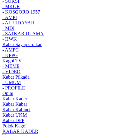
- SOKSI
- MKGR
- KOSGORO 1957
- AMPI
- AL HIDAYAH
- MDI
- SATKAR ULAMA
- HWK
Kabar Sayap Golkar
- AMPG
- KPPG
Kagol TV
- MEME
- VIDEO
Kabar Pilkada
- UMUM
- PROFILE
Opini
Kabar Kader
Kabar Kabar
Kabar Kabinet
Kabar UKM
Kabar DPP
Pojok Kagol
KABAR KADER