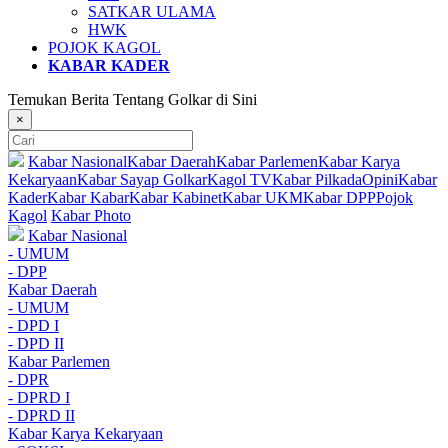
SATKAR ULAMA
HWK
POJOK KAGOL
KABAR KADER
Temukan Berita Tentang Golkar di Sini
×
Kabar Nasional
Kabar Daerah
Kabar Parlemen
Kabar Karya
Kekaryaan
Kabar Sayap Golkar
Kagol TV
Kabar Pilkada
Opini
Kabar
Kader
Kabar Kabar
Kabar Kabinet
Kabar UKM
Kabar DPP
Pojok
Kagol
Kabar Photo
Kabar Nasional
- UMUM
- DPP
Kabar Daerah
- UMUM
- DPD I
- DPD II
Kabar Parlemen
- DPR
- DPRD I
- DPRD II
Kabar Karya Kekaryaan