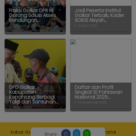
Fraksi Golkar DPR RI
Jadi Peserta Institut
Dorong Solusi Akses
Golkar Terbaik, Kader
Bendungan...
SOKSI Aisyah...
07 Agustus 2026
21 April 2021
DPD Golkar
Daftar dan Profil
Kabupaten
Singkat 10 Pahlawan
Kepahiang Berbagi
Nasional 2025...
Takjil dan Santunan...
10 November 2025
14 April 2022
Kabar Golkar adalah media resmi Internal Partai
Share :