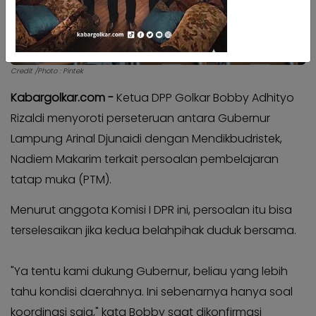
Kabar
Kabar
Pilkada
Pilkada
Opini
Opini
Credit /Photo : Pintek
Kabar
Kabar
Kader
Kabargolkar.com -
Ketua DPP Golkar Bobby Adhityo
Kader
Rizaldi menyoroti perseteruan antara Gubernur
Kabar
Kabar
Kabar
Lampung Arinal Djunaidi dengan Mendikbudristek,
Kabar
Nadiem Makarim terkait persoalan pembelajaran
Kabar
Kabar
Kabinet
tatap muka (PTM).
Kabinet
Kabar
Kabar
Menurut anggota Komisi I DPR ini, persoalan itu bisa
UKM
UKM
terselesaikan jika kedua belahpihak duduk bersama.
Kabar
Kabar
DPP
DPP
"Ya tentu kami dukung Gubernur, beliau yang lebih
Pojok
Pojok
tahu kondisi daerahnya. Ini sebenarnya hanya soal
Kagol
Kagol
koordinasi saja," kata Bobby saat dikonfirmasi