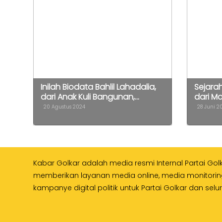
Inilah Biodata Bahlil Lahadalia,
Sejara
dari Anak Kuli Bangunan,...
dari Ma
20 Agustus 2024
28 Juni 2
Kabar Golkar adalah media resmi Internal Partai Gol
memberikan layanan media online, media monitori
kampanye digital politik untuk Partai Golkar dan selu