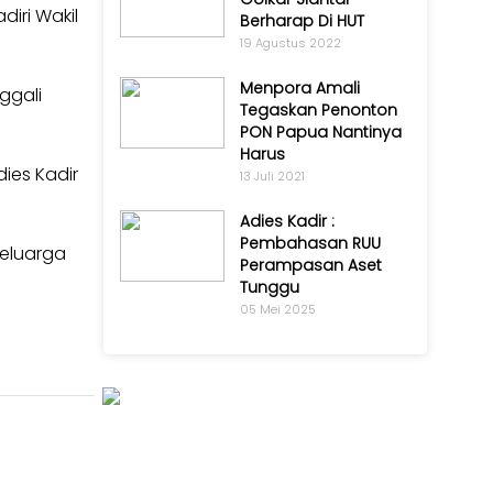
iri Wakil
Berharap Di HUT
19 Agustus 2022
Menpora Amali
ggali
Tegaskan Penonton
PON Papua Nantinya
Harus
ies Kadir
13 Juli 2021
Adies Kadir :
Pembahasan RUU
keluarga
Perampasan Aset
Tunggu
05 Mei 2025