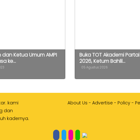
h dan Ketua Umum AMPI
Buka TOT Akademi Partai
sa ke...
2026, Ketum Bahlil...
023
05 Agustus 2026
kar. kami
About Us
-
Advertise
-
Policy
-
P
ng dan
ruh kadernya.