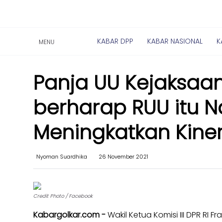
Kabar
Kabar
Nasional
KABAR DPP
KABAR NASIONAL
K
MENU
Nasional
Kabar
Kabar
Daerah
Panja UU Kejaksaan
Daerah
Kabar
Kabar
Parlemen
berharap RUU itu 
Parlemen
Kabar
Kabar
Meningkatkan Kine
Karya
Karya
Kekaryaan
Kekaryaan
Kabar
Nyoman Suardhika
26 November 2021
Kabar
Sayap
Sayap
Golkar
Golkar
Kagol
Credit Photo / Facebook
Kagol
TV
TV
Kabargolkar.com -
Wakil Ketua Komisi III DPR RI 