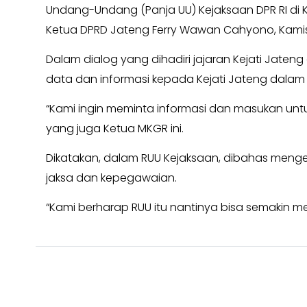
Kabar
Undang-Undang (Panja UU) Kejaksaan DPR RI di K
Kabar
Pilkada
Pilkada
Ketua DPRD Jateng Ferry Wawan Cahyono, Kamis (
Opini
Opini
Dalam dialog yang dihadiri jajaran Kejati Jaten
Kabar
Kabar
data dan informasi kepada Kejati Jateng dalam
Kader
Kader
Kabar
“Kami ingin meminta informasi dan masukan untu
Kabar
Kabar
yang juga Ketua MKGR ini.
Kabar
Kabar
Kabar
Dikatakan, dalam RUU Kejaksaan, dibahas menge
Kabinet
Kabinet
jaksa dan kepegawaian.
Kabar
Kabar
UKM
“Kami berharap RUU itu nantinya bisa semakin me
UKM
Kabar
Kabar
DPP
DPP
Pojok
Pojok
Kagol
Kagol
KABAR