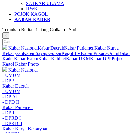
SATKAR ULAMA
HWK
POJOK KAGOL
KABAR KADER
Temukan Berita Tentang Golkar di Sini
×
Kabar Nasional
Kabar Daerah
Kabar Parlemen
Kabar Karya
Kekaryaan
Kabar Sayap Golkar
Kagol TV
Kabar Pilkada
Opini
Kabar
Kader
Kabar Kabar
Kabar Kabinet
Kabar UKM
Kabar DPP
Pojok
Kagol
Kabar Photo
Kabar Nasional
- UMUM
- DPP
Kabar Daerah
- UMUM
- DPD I
- DPD II
Kabar Parlemen
- DPR
- DPRD I
- DPRD II
Kabar Karya Kekaryaan