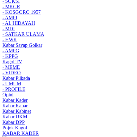
- SOKSI
- MKGR
- KOSGORO 1957
- AMPI
- AL HIDAYAH
- MDI
- SATKAR ULAMA
- HWK
Kabar Sayap Golkar
- AMPG
- KPPG
Kagol TV
- MEME
- VIDEO
Kabar Pilkada
- UMUM
- PROFILE
Opini
Kabar Kader
Kabar Kabar
Kabar Kabinet
Kabar UKM
Kabar DPP
Pojok Kagol
KABAR KADER