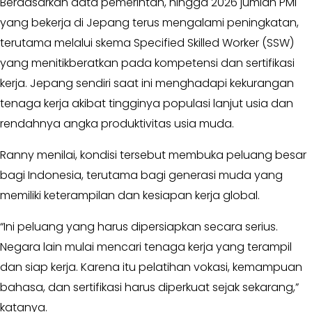
Berdasarkan data pemerintah, hingga 2026 jumlah PMI
Opini
yang bekerja di Jepang terus mengalami peningkatan,
terutama melalui skema Specified Skilled Worker (SSW)
Kabar
yang menitikberatkan pada kompetensi dan sertifikasi
Kader
kerja. Jepang sendiri saat ini menghadapi kekurangan
Kabar
tenaga kerja akibat tingginya populasi lanjut usia dan
Kabar
rendahnya angka produktivitas usia muda.
Kabar
Ranny menilai, kondisi tersebut membuka peluang besar
Kabinet
bagi Indonesia, terutama bagi generasi muda yang
Kabar
memiliki keterampilan dan kesiapan kerja global.
UKM
“Ini peluang yang harus dipersiapkan secara serius.
Kabar
Negara lain mulai mencari tenaga kerja yang terampil
DPP
dan siap kerja. Karena itu pelatihan vokasi, kemampuan
Pojok
bahasa, dan sertifikasi harus diperkuat sejak sekarang,”
Kagol
katanya.