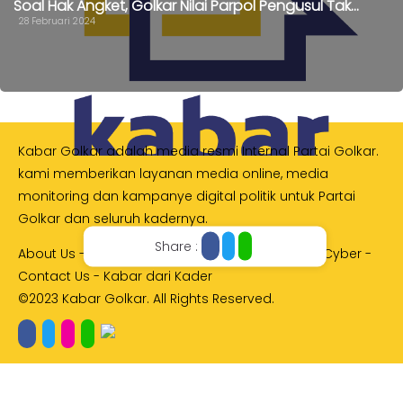
Soal Hak Angket, Golkar Nilai Parpol Pengusul Tak...
28 Februari 2024
Kabar Golkar adalah media resmi Internal Partai Golkar.
kami memberikan layanan media online, media
monitoring dan kampanye digital politik untuk Partai
Golkar dan seluruh kadernya.
Share :
About Us
-
Advertise
-
Policy
-
Pedoman Media Cyber
-
Contact Us
-
Kabar dari Kader
©2023 Kabar Golkar. All Rights Reserved.