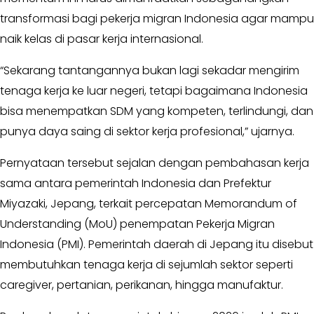
Golkar
transformasi bagi pekerja migran Indonesia agar mampu
-
naik kelas di pasar kerja internasional.
AMPG
-
“Sekarang tantangannya bukan lagi sekadar mengirim
KPPG
tenaga kerja ke luar negeri, tetapi bagaimana Indonesia
Kagol
bisa menempatkan SDM yang kompeten, terlindungi, dan
TV
punya daya saing di sektor kerja profesional,” ujarnya.
-
MEME
Pernyataan tersebut sejalan dengan pembahasan kerja
-
sama antara pemerintah Indonesia dan Prefektur
VIDEO
Miyazaki, Jepang, terkait percepatan Memorandum of
Kabar
Understanding (MoU) penempatan Pekerja Migran
Pilkada
Indonesia (PMI). Pemerintah daerah di Jepang itu disebut
-
membutuhkan tenaga kerja di sejumlah sektor seperti
UMUM
caregiver, pertanian, perikanan, hingga manufaktur.
-
PROFILE