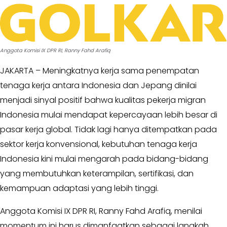
MKGR
Kabar
-
Photo
KOSGORO
1957
Anggota Komisi IX DPR RI, Ranny Fahd Arafiq
-
AMPI
JAKARTA – Meningkatnya kerja sama penempatan
-
tenaga kerja antara Indonesia dan Jepang dinilai
AL
menjadi sinyal positif bahwa kualitas pekerja migran
HIDAYAH
-
Indonesia mulai mendapat kepercayaan lebih besar di
MDI
pasar kerja global. Tidak lagi hanya ditempatkan pada
-
sektor kerja konvensional, kebutuhan tenaga kerja
SATKAR
Indonesia kini mulai mengarah pada bidang-bidang
ULAMA
yang membutuhkan keterampilan, sertifikasi, dan
-
HWK
kemampuan adaptasi yang lebih tinggi.
Kabar
Anggota Komisi IX DPR RI, Ranny Fahd Arafiq, menilai
Sayap
momentum ini harus dimanfaatkan sebagai langkah