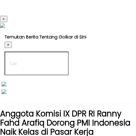
×
Kabar
Kabar
Nasional
Nasional
Temukan Berita Tentang Golkar di Sini
-
Kabar
UMUM
×
Daerah
-
DPP
Kabar
Parlemen
Kabar
Kabar
Daerah
Karya
-
Kekaryaan
UMUM
-
Kabar
DPD
Sayap
Anggota Komisi IX DPR RI Ranny
I
Golkar
Fahd Arafiq Dorong PMI Indonesia
-
Kagol
Naik Kelas di Pasar Kerja
DPD
TV