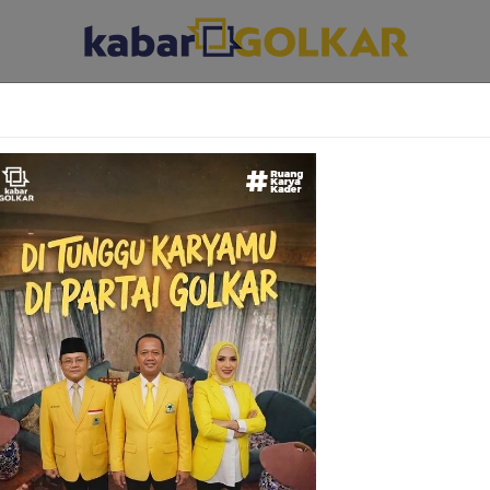
ABAR DAERAH
KABAR PARLEMEN
KABAR KARYA KEKARYAAN
Ingatkan Dampak
atu Pintu terhadap