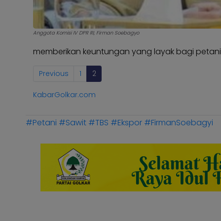
Kabar
KABAR
Photo
KADER
Anggota Komisi IV DPR RI, Firman Soebagyo
memberikan keuntungan yang layak bagi petani
Previous
1
2
KabarGolkar.com
#Petani
#Sawit
#TBS
#Ekspor
#FirmanSoebagyi