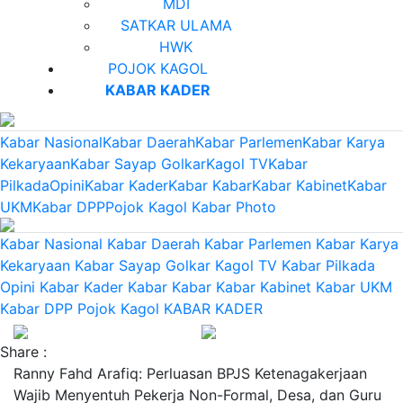
MDI
SATKAR ULAMA
HWK
POJOK KAGOL
KABAR KADER
Kabar Nasional
Kabar Daerah
Kabar Parlemen
Kabar Karya
Kekaryaan
Kabar Sayap Golkar
Kagol TV
Kabar
Pilkada
Opini
Kabar Kader
Kabar Kabar
Kabar Kabinet
Kabar
UKM
Kabar DPP
Pojok Kagol
Kabar Photo
Kabar Nasional
Kabar Daerah
Kabar Parlemen
Kabar Karya
Kekaryaan
Kabar Sayap Golkar
Kagol TV
Kabar Pilkada
Opini
Kabar Kader
Kabar Kabar
Kabar Kabinet
Kabar UKM
Kabar DPP
Pojok Kagol
KABAR KADER
Share :
Ranny Fahd Arafiq: Perluasan BPJS Ketenagakerjaan
Wajib Menyentuh Pekerja Non-Formal, Desa, dan Guru