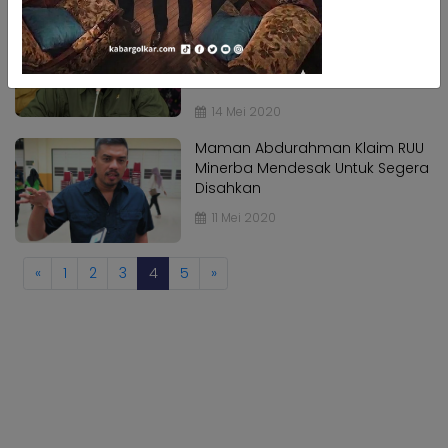
Kabar
RUU Minerba Dongkrak
Kabar
Pilkada
Pendapatan Daerah? Begini
Pilkada
Penjelasan Maman
Opini
Opini
Abdurrahman
Kabar
14 Mei 2020
Kabar
Kader
Kader
Maman Abdurahman Klaim RUU
Kabar
Minerba Mendesak Untuk Segera
Kabar
Disahkan
Kabar
Kabar
11 Mei 2020
Kabar
Kabar
Kabinet
Kabinet
«
1
2
3
4
5
»
Kabar
Kabar
UKM
UKM
Kabar
Kabar
DPP
DPP
Pojok
Pojok
Kagol
Kagol