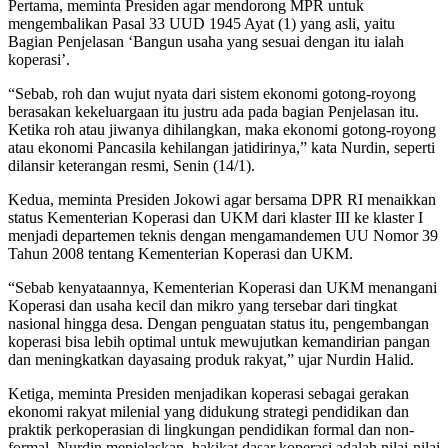
Pertama, meminta Presiden agar mendorong MPR untuk
mengembalikan Pasal 33 UUD 1945 Ayat (1) yang asli, yaitu
Bagian Penjelasan ‘Bangun usaha yang sesuai dengan itu ialah
koperasi’.
“Sebab, roh dan wujut nyata dari sistem ekonomi gotong-royong
berasakan kekeluargaan itu justru ada pada bagian Penjelasan itu.
Ketika roh atau jiwanya dihilangkan, maka ekonomi gotong-royong
atau ekonomi Pancasila kehilangan jatidirinya,” kata Nurdin, seperti
dilansir keterangan resmi, Senin (14/1).
Kedua, meminta Presiden Jokowi agar bersama DPR RI menaikkan
status Kementerian Koperasi dan UKM dari klaster III ke klaster I
menjadi departemen teknis dengan mengamandemen UU Nomor 39
Tahun 2008 tentang Kementerian Koperasi dan UKM.
“Sebab kenyataannya, Kementerian Koperasi dan UKM menangani
Koperasi dan usaha kecil dan mikro yang tersebar dari tingkat
nasional hingga desa. Dengan penguatan status itu, pengembangan
koperasi bisa lebih optimal untuk mewujutkan kemandirian pangan
dan meningkatkan dayasaing produk rakyat,” ujar Nurdin Halid.
Ketiga, meminta Presiden menjadikan koperasi sebagai gerakan
ekonomi rakyat milenial yang didukung strategi pendidikan dan
praktik perkoperasian di lingkungan pendidikan formal dan non-
formal. Nurdin menjelaskan, hakikat dasar koperasi adalah nilai-nilai