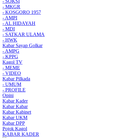
- SOKSI
- MKGR
- KOSGORO 1957
- AMPI
- AL HIDAYAH
- MDI
- SATKAR ULAMA
- HWK
Kabar Sayap Golkar
- AMPG
- KPPG
Kagol TV
- MEME
- VIDEO
Kabar Pilkada
- UMUM
- PROFILE
Opini
Kabar Kader
Kabar Kabar
Kabar Kabinet
Kabar UKM
Kabar DPP
Pojok Kagol
KABAR KADER