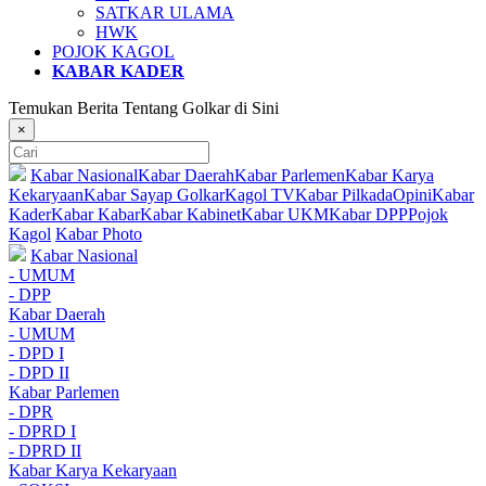
SATKAR ULAMA
HWK
POJOK KAGOL
KABAR KADER
Temukan Berita Tentang Golkar di Sini
×
Kabar Nasional
Kabar Daerah
Kabar Parlemen
Kabar Karya
Kekaryaan
Kabar Sayap Golkar
Kagol TV
Kabar Pilkada
Opini
Kabar
Kader
Kabar Kabar
Kabar Kabinet
Kabar UKM
Kabar DPP
Pojok
Kagol
Kabar Photo
Kabar Nasional
- UMUM
- DPP
Kabar Daerah
- UMUM
- DPD I
- DPD II
Kabar Parlemen
- DPR
- DPRD I
- DPRD II
Kabar Karya Kekaryaan