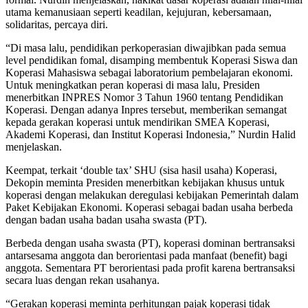
utama kemanusiaan seperti keadilan, kejujuran, kebersamaan,
solidaritas, percaya diri.
“Di masa lalu, pendidikan perkoperasian diwajibkan pada semua
level pendidikan fomal, disamping membentuk Koperasi Siswa dan
Koperasi Mahasiswa sebagai laboratorium pembelajaran ekonomi.
Untuk meningkatkan peran koperasi di masa lalu, Presiden
menerbitkan INPRES Nomor 3 Tahun 1960 tentang Pendidikan
Koperasi. Dengan adanya Inpres tersebut, memberikan semangat
kepada gerakan koperasi untuk mendirikan SMEA Koperasi,
Akademi Koperasi, dan Institut Koperasi Indonesia,” Nurdin Halid
menjelaskan.
Keempat, terkait ‘double tax’ SHU (sisa hasil usaha) Koperasi,
Dekopin meminta Presiden menerbitkan kebijakan khusus untuk
koperasi dengan melakukan deregulasi kebijakan Pemerintah dalam
Paket Kebijakan Ekonomi. Koperasi sebagai badan usaha berbeda
dengan badan usaha badan usaha swasta (PT).
Berbeda dengan usaha swasta (PT), koperasi dominan bertransaksi
antarsesama anggota dan berorientasi pada manfaat (benefit) bagi
anggota. Sementara PT berorientasi pada profit karena bertransaksi
secara luas dengan rekan usahanya.
“Gerakan koperasi meminta perhitungan pajak koperasi tidak