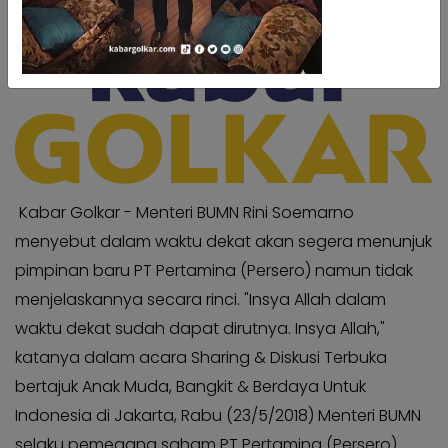
Kabar
Kabar
Pilkada
Pilkada
Opini
Opini
Kabar
Kabar
Kader
Kader
Kabar
Kabar
Kabar
Kabar
Kabar Golkar - Menteri BUMN Rini Soemarno
Kabar
Kabar
menyebut dalam waktu dekat akan segera menunjuk
Kabinet
Kabinet
pimpinan baru PT Pertamina (Persero) namun tidak
Kabar
Kabar
menjelaskannya secara rinci. "Insya Allah dalam
UKM
UKM
waktu dekat sudah dapat dirutnya. Insya Allah,"
Kabar
Kabar
katanya dalam acara Sharing & Diskusi Terbuka
DPP
DPP
bertajuk Anak Muda, Bangkit & Berdaya Untuk
Pojok
Pojok
Indonesia di Jakarta, Rabu (23/5/2018) Menteri BUMN
Kagol
Kagol
selaku pemegang saham PT Pertamina (Persero)