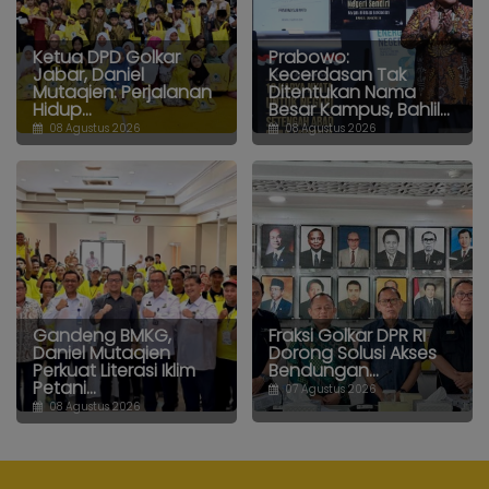
Ketua DPD Golkar
Prabowo:
Jabar, Daniel
Kecerdasan Tak
Mutaqien: Perjalanan
Ditentukan Nama
Hidup...
Besar Kampus, Bahlil...
08 Agustus 2026
08 Agustus 2026
Gandeng BMKG,
Fraksi Golkar DPR RI
Daniel Mutaqien
Dorong Solusi Akses
Perkuat Literasi Iklim
Bendungan...
Petani...
07 Agustus 2026
08 Agustus 2026