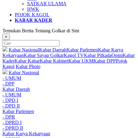
SATKAR ULAMA
HWK
POJOK KAGOL
KABAR KADER
Temukan Berita Tentang Golkar di Sini
×
Kabar Nasional
Kabar Daerah
Kabar Parlemen
Kabar Karya
Kekaryaan
Kabar Sayap Golkar
Kagol TV
Kabar Pilkada
Opini
Kabar
Kader
Kabar Kabar
Kabar Kabinet
Kabar UKM
Kabar DPP
Pojok
Kagol
Kabar Photo
Kabar Nasional
- UMUM
- DPP
Kabar Daerah
- UMUM
- DPD I
- DPD II
Kabar Parlemen
- DPR
- DPRD I
- DPRD II
Kabar Karya Kekaryaan