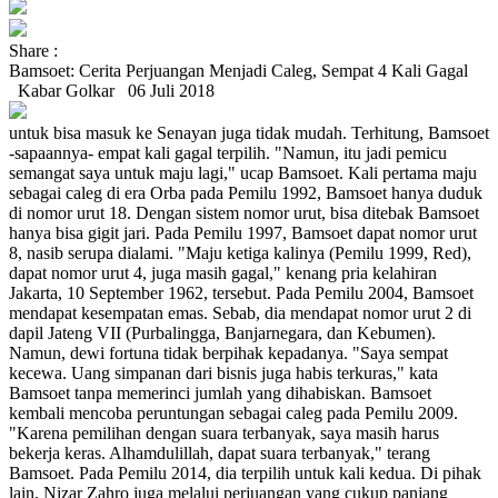
Share :
Bamsoet: Cerita Perjuangan Menjadi Caleg, Sempat 4 Kali Gagal
Kabar Golkar
06 Juli 2018
untuk bisa masuk ke Senayan juga tidak mudah. Terhitung, Bamsoet
-sapaannya- empat kali gagal terpilih. "Namun, itu jadi pemicu
semangat saya untuk maju lagi," ucap Bamsoet. Kali pertama maju
sebagai caleg di era Orba pada Pemilu 1992, Bamsoet hanya duduk
di nomor urut 18. Dengan sistem nomor urut, bisa ditebak Bamsoet
hanya bisa gigit jari. Pada Pemilu 1997, Bamsoet dapat nomor urut
8, nasib serupa dialami. "Maju ketiga kalinya (Pemilu 1999, Red),
dapat nomor urut 4, juga masih gagal," kenang pria kelahiran
Jakarta, 10 September 1962, tersebut. Pada Pemilu 2004, Bamsoet
mendapat kesempatan emas. Sebab, dia mendapat nomor urut 2 di
dapil Jateng VII (Purbalingga, Banjarnegara, dan Kebumen).
Namun, dewi fortuna tidak berpihak kepadanya. "Saya sempat
kecewa. Uang simpanan dari bisnis juga habis terkuras," kata
Bamsoet tanpa memerinci jumlah yang dihabiskan. Bamsoet
kembali mencoba peruntungan sebagai caleg pada Pemilu 2009.
"Karena pemilihan dengan suara terbanyak, saya masih harus
bekerja keras. Alhamdulillah, dapat suara terbanyak," terang
Bamsoet. Pada Pemilu 2014, dia terpilih untuk kali kedua. Di pihak
lain, Nizar Zahro juga melalui perjuangan yang cukup panjang