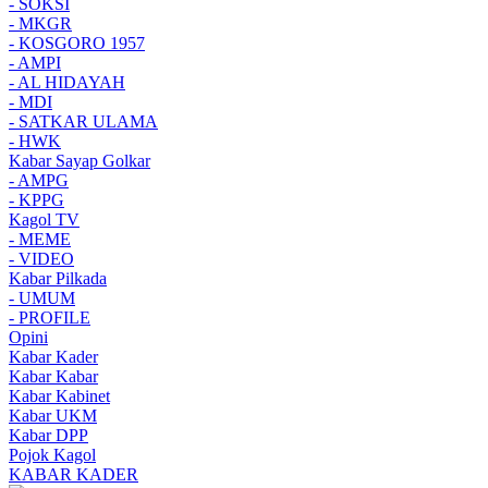
- SOKSI
- MKGR
- KOSGORO 1957
- AMPI
- AL HIDAYAH
- MDI
- SATKAR ULAMA
- HWK
Kabar Sayap Golkar
- AMPG
- KPPG
Kagol TV
- MEME
- VIDEO
Kabar Pilkada
- UMUM
- PROFILE
Opini
Kabar Kader
Kabar Kabar
Kabar Kabinet
Kabar UKM
Kabar DPP
Pojok Kagol
KABAR KADER