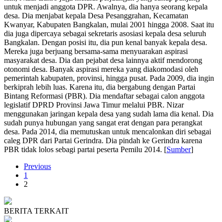
untuk menjadi anggota DPR. Awalnya, dia hanya seorang kepala
desa. Dia menjabat kepala Desa Pesanggrahan, Kecamatan
Kwanyar, Kabupaten Bangkalan, mulai 2001 hingga 2008. Saat itu
dia juga dipercaya sebagai sekretaris asosiasi kepala desa seluruh
Bangkalan. Dengan posisi itu, dia pun kenal banyak kepala desa.
Mereka juga berjuang bersama-sama menyuarakan aspirasi
masyarakat desa. Dia dan pejabat desa lainnya aktif mendorong
otonomi desa. Banyak aspirasi mereka yang diakomodasi oleh
pemerintah kabupaten, provinsi, hingga pusat. Pada 2009, dia ingin
berkiprah lebih luas. Karena itu, dia bergabung dengan Partai
Bintang Reformasi (PBR). Dia mendaftar sebagai calon anggota
legislatif DPRD Provinsi Jawa Timur melalui PBR. Nizar
menggunakan jaringan kepala desa yang sudah lama dia kenal. Dia
sudah punya hubungan yang sangat erat dengan para perangkat
desa. Pada 2014, dia memutuskan untuk mencalonkan diri sebagai
caleg DPR dari Partai Gerindra. Dia pindah ke Gerindra karena
PBR tidak lolos sebagi partai peserta Pemilu 2014. [
Sumber
]
Previous
1
2
BERITA TERKAIT