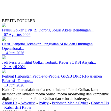
BERITA POPULER
Fraksi Golkar DPR RI Dorong Solusi Akses Bendungan...
07 Agustus 2026
Heru Tjahjono Tekankan Penguatan SDM dan Dukungan
Operasional...
14 Juni 2026
Jadi Peserta Institut Golkar Terbaik, Kader SOKSI Aisyah...
21 April 2021
Perkuat Hubungan People-to-People, GKSB DPR RI-Parlemen
Belarusia Dorong...
13 Juni 2026
Kabar Golkar adalah media resmi Internal Partai Golkar. kami
memberikan layanan media online, media monitoring dan kampanye
digital politik untuk Partai Golkar dan seluruh kadernya.
About Us
-
Advertise
-
Policy
-
Pedoman Media Cyber
-
Contact Us
-
Kabar dari Kader