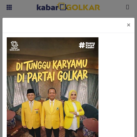
Kabar
Kabar
Fraksi Golkar Ajukan Peninjauan
×
Nasional
Nasional
Kembali TAP MPR Perihal KKN
Kabar
Kabar
Daerah
Suryo
25 September 2024
Daerah
Kabar
Kabar
Parlemen
Parlemen
Ketua MPR RI, Bambang Soesatyo
Kabar
Kabar
Karya
Ketua MPR Bambang Soesatyo atau Bamsoet
Karya
Kekaryaan
Kekaryaan
mengatakan Fraksi Golkar di MPR mengajukan
Kabar
supaya MPR mengkaji lagi Pasal 4 ketetapan (TAP)
Kabar
Sayap
Sayap
MPR Nomor XI/MPR/1998 tentang Penyelenggaraan
Golkar
Golkar
Negara yang Bersih, Bebas Korupsi, Kolusi dan
Kagol
Kagol
Nepotisme khususnya yang secara eksplisit
TV
TV
menyebutkan nama Presiden ke-2 RI Soeharto.