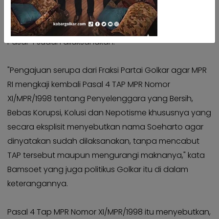
Kabar
Kabar
Pilkada
Pilkada
Golkar ingin MPR menyatakan bahwa aturan pada
Opini
Opini
Pasal 4 sudah dilaksanakan.
Kabar
Kabar
Kader
Kader
"Pengajuan serupa dari Fraksi Partai Golkar agar MPR
Kabar
RI mengkaji kembali Pasal 4 TAP MPR Nomor
Kabar
Kabar
Kabar
XI/MPR/1998 tentang Penyelenggara yang Bersih,
Kabar
Bebas Korupsi, Kolusi dan Nepotisme khususnya yang
Kabar
Kabinet
Kabinet
secara eksplisit menyebutkan nama Soeharto agar
Kabar
dinyatakan sudah dilaksanakan, tanpa mencabut
Kabar
UKM
UKM
TAP tersebut maupun mengurangi maknanya," kata
Kabar
Bamsoet yang juga politikus Golkar itu di dalam
Kabar
DPP
DPP
keterangannya.
Pojok
Pojok
Kagol
Kagol
Pasal 4 Tap MPR Nomor XI/MPR/1998 itu menyebutkan,