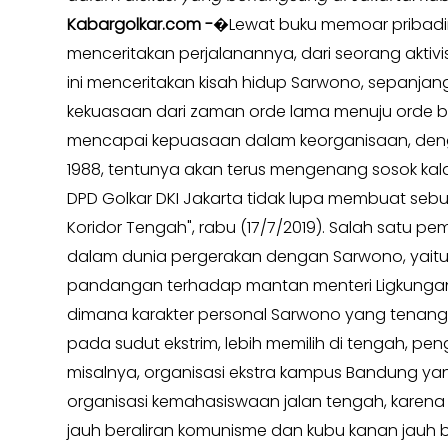
Kabargolkar.com -
�Lewat buku memoar pribadin
Kabar
Kabar
menceritakan perjalanannya, dari seorang aktivi
Pilkada
Pilkada
ini menceritakan kisah hidup Sarwono, sepanjang 
Opini
Opini
kekuasaan dari zaman orde lama menuju orde ba
Kabar
Kabar
mencapai kepuasaan dalam keorganisaan, denga
Kader
Kader
1988, tentunya akan terus mengenang sosok kala
Kabar
Kabar
DPD Golkar DKI Jakarta tidak lupa membuat seb
Kabar
Kabar
Koridor Tengah", rabu (17/7/2019). Salah satu p
Kabar
Kabar
dalam dunia pergerakan dengan Sarwono, yaitu
Kabinet
Kabinet
pandangan terhadap mantan menteri Ligkungan
Kabar
Kabar
dimana karakter personal Sarwono yang tenang,
UKM
UKM
pada sudut ekstrim, lebih memilih di tengah,
Kabar
Kabar
misalnya, organisasi ekstra kampus Bandung y
DPP
DPP
organisasi kemahasiswaan jalan tengah, karena p
Pojok
Pojok
jauh beraliran komunisme dan kubu kanan jauh ber
Kagol
Kagol