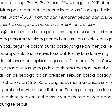
ai sekarang,
Politik, Pesta
dan
Cinta
, anggota PMB diken
vitas pesta dan dansa penuh kreativitas." ungkap Khalid 
ter" width="660"]
Panitia dan Pemateri Bedah dan diskus
akukan sesi photo bersama setalah acara usai.
a,�
adalah masa ketika para pemangku kuasa negeri me
g berlatar belakang pendidikan jurusan teknik tentu g
 atau terjun ke dalam dunia politik yang telah menjadi k
 beberapa kalangan aktivis tersebut, Benny Murdani yang
akhinya mendaptkan tugas dari Soeharto. "Posisi Sarw
nya pada situasi yang tidak enak, misalnya saat sahabat 
ikan diri sebagai calon presiden sebuah parodi politik 
n Suharto dan Orde Baru yang tidak memiliki konsep sukse
 pergerakan bawah tanah Rahman Tolleng ditangkap dan 
libat dalam gerakan mahasiswa yang memrotes kedatan
ndung tersebut