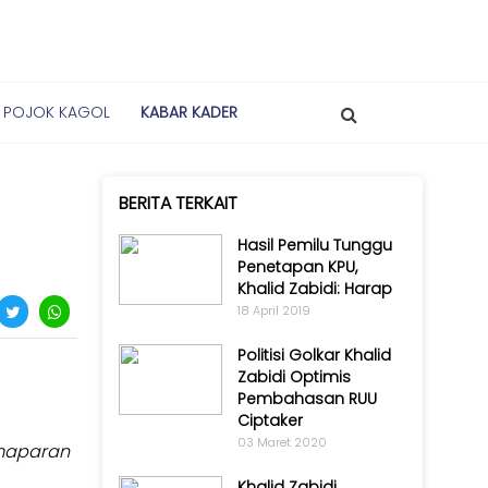
POJOK KAGOL
KABAR KADER
BERITA TERKAIT
Hasil Pemilu Tunggu
Penetapan KPU,
Khalid Zabidi: Harap
18 April 2019
Politisi Golkar Khalid
Zabidi Optimis
Pembahasan RUU
Ciptaker
03 Maret 2020
emaparan
Khalid Zabidi