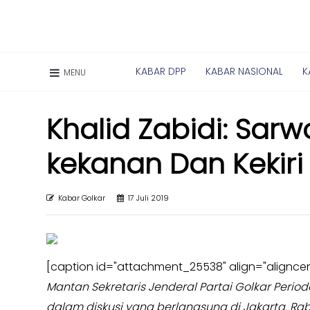
Kabar
Kabar
KABAR DPP
KABAR NASIONAL
K
MENU
Nasional
Nasional
Kabar
Kabar
Daerah
Daerah
Khalid Zabidi: Sarw
Kabar
Kabar
kekanan Dan Kekir
Parlemen
Parlemen
Kabar
Kabar
Karya
Karya
Kabar Golkar
17 Juli 2019
Kekaryaan
Kekaryaan
Kabar
Kabar
Sayap
Sayap
[caption id="attachment_25538" align="aligncen
Golkar
Golkar
Mantan Sekretaris Jenderal Partai Golkar Pe
Kagol
Kagol
dalam diskusi yang berlangsung di Jakarta. Ra
TV
TV