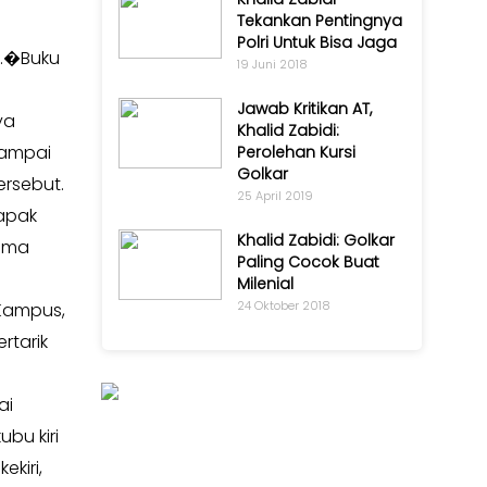
Tekankan Pentingnya
Polri Untuk Bisa Jaga
o.�Buku
19 Juni 2018
Jawab Kritikan AT,
ya
Khalid Zabidi:
sampai
Perolehan Kursi
Golkar
ersebut.
25 April 2019
napak
Khalid Zabidi: Golkar
sama
Paling Cocok Buat
Milenial
24 Oktober 2018
 Kampus,
rtarik
ai
bu kiri
kiri,