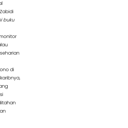
al
Zabidi
i buku
monitor
alau
eseharian
ono di
karibnya,
yang
si
ditahan
gan