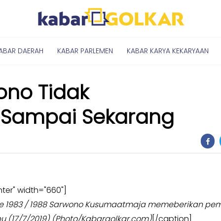
ABAR DAERAH
KABAR PARLEMEN
KABAR KARYA KEKARYAAN
ono Tidak
i Sampai Sekarang
ter" width="660"]
riode 1983 / 1988 Sarwono Kusumaatmaja memeberikan p
bu (17/7/2019) (Photo/Kabargolkar.com)
[/caption]