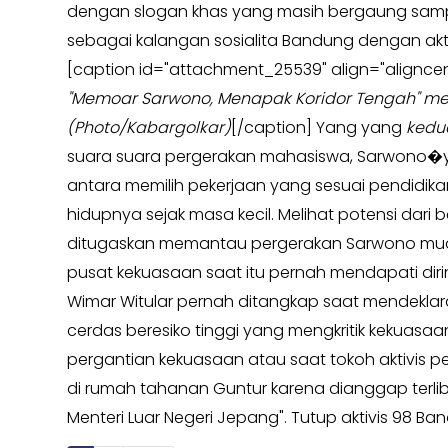
dengan slogan khas yang masih bergaung samp
Kabar
KABAR
sebagai kalangan sosialita Bandung dengan akti
Photo
KADER
[caption id="attachment_25539" align="aligncen
"Memoar Sarwono, Menapak Koridor Tengah" mel
(Photo/Kabargolkar)
[/caption] Yang yang
kedu
suara suara pergerakan mahasiswa, Sarwono�yan
antara memilih pekerjaan yang sesuai pendidikan
hidupnya sejak masa kecil. Melihat potensi dari
ditugaskan memantau pergerakan Sarwono muda 
pusat kekuasaan saat itu pernah mendapati diri
Wimar Witular pernah ditangkap saat mendeklaras
cerdas beresiko tinggi yang mengkritik kekuasaa
pergantian kekuasaan atau saat tokoh aktivis
di rumah tahanan Guntur karena dianggap ter
Menteri Luar Negeri Jepang". Tutup aktivis 98 Ba