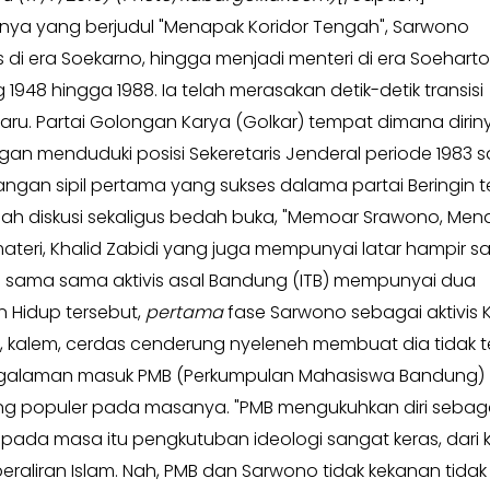
ya yang berjudul "Menapak Koridor Tengah", Sarwono
s di era Soekarno, hingga menjadi menteri di era Soehart
1948 hingga 1988. Ia telah merasakan detik-detik transisi
ru. Partai Golongan Karya (Golkar) tempat dimana dirin
n menduduki posisi Sekeretaris Jenderal periode 1983 
ngan sipil pertama yang sukses dalama partai Beringin t
uah diskusi sekaligus bedah buka, "Memoar Srawono, Me
emateri, Khalid Zabidi yang juga mempunyai latar hampir 
 sama sama aktivis asal Bandung (ITB) mempunyai dua
 Hidup tersebut,
pertama
fase Sarwono sebagai aktivis
 kalem, cerdas cenderung nyeleneh membuat dia tidak te
 pengalaman masuk PMB (Perkumpulan Mahasiswa Bandung)
ang populer pada masanya. "PMB mengukuhkan diri sebag
ada masa itu pengkutuban ideologi sangat keras, dari ku
aliran Islam. Nah, PMB dan Sarwono tidak kekanan tidak ke