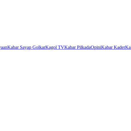
yaan
Kabar Sayap Golkar
Kagol TV
Kabar Pilkada
Opini
Kabar Kader
Ka