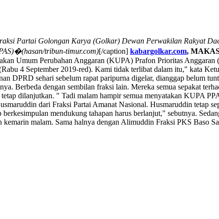
raksi Partai Golongan Karya (Golkar) Dewan Perwakilan Rakyat Da
AS)�(hasan/tribun-timur.com)
[/caption]
kabargolkar.com
, MAKAS
akan Umum Perubahan Anggaran (KUPA) Prafon Prioritas Anggaran (P
bu 4 September 2019-red). Kami tidak terlibat dalam itu," kata Ket
 DPRD sehari sebelum rapat paripurna digelar, dianggap belum tuntas
snya. Berbeda dengan sembilan fraksi lain. Mereka semua sepakat ter
etap dilanjutkan. " Tadi malam hampir semua menyatakan KUPA PPAS 
usmaruddin dari Fraksi Partai Amanat Nasional. Husmaruddin tetap se
ap berkesimpulan mendukung tahapan harus berlanjut," sebutnya. Seda
n kemarin malam. Sama halnya dengan Alimuddin Fraksi PKS Baso Sams