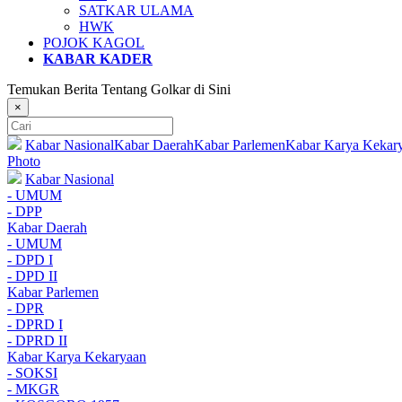
SATKAR ULAMA
HWK
POJOK KAGOL
KABAR KADER
Temukan Berita Tentang Golkar di Sini
×
Kabar Nasional
Kabar Daerah
Kabar Parlemen
Kabar Karya Kekar
Photo
Kabar Nasional
- UMUM
- DPP
Kabar Daerah
- UMUM
- DPD I
- DPD II
Kabar Parlemen
- DPR
- DPRD I
- DPRD II
Kabar Karya Kekaryaan
- SOKSI
- MKGR