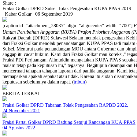
Share :
Fraksi Golkar DPRD Sulsel Tolak Pengesahan KUPA PPAS 2019
Kabar Golkar
06 September 2019
[caption id="attachment_28035" align="aligncenter" width="700"]
F
Umum Perubahan Anggaran (KUPA) Prafon Prioritas Anggaran (PP
Rakyat Daerah (DPRD) Sulawesi Selatan menolak pengesahan Kebij
dari Fraksi Golkar menolak penandatangan KUPA PPAS tadi malam (Ra
Sulsel. Menurut pada penandangan MOU antara Gubernur dan pimpinan
anggap itu cacat hukum. Kami dari Fraksi Golkar mau koreksi," tega
Fraksi PDI Perjuangan. Alimuddin mengatakan KUPA PPAS sepakat t
malam tetap pada keputusan itu," tegasnya. Begitupun disampaikan H
mencermati tahapan tahapan laporan dari panitia anggaran. Kami tet
memaparkan apakah sepakat atau tidak. Karena itu sudah disampaika
keputusan sebelumnya dalam rapat. (
tribun
)
BERITA TERKAIT
Fraksi Golkar DPRD Tabanan Tolak Pengesahan RAPBD 2022,
24 November 2021
Fraksi Partai Golkar DPRD Badung Setujui Rancangan KUA-PPAS
04 Agustus 2022