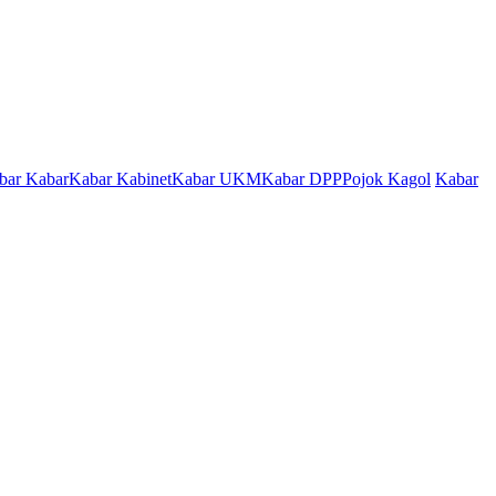
bar Kabar
Kabar Kabinet
Kabar UKM
Kabar DPP
Pojok Kagol
Kabar