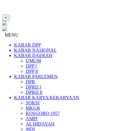
×
MENU
KABAR DPP
KABAR NASIONAL
KABAR DAERAH
UMUM
DPP l
DPP ll
KABAR PARLEMEN
DPR
DPRD l
DPRD ll
KABAR KARYA KEKARYAAN
SOKSI
MKGR
KOSGORO 1957
AMPI
AL HIDAYAH
MDI