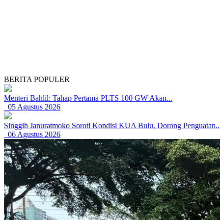
BERITA POPULER
Menteri Bahlil: Tahap Pertama PLTS 100 GW Akan...
05 Agustus 2026
Singgih Januratmoko Soroti Kondisi KUA Bulu, Dorong Penguatan..
06 Agustus 2026