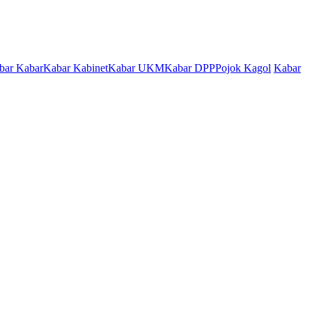
bar Kabar
Kabar Kabinet
Kabar UKM
Kabar DPP
Pojok Kagol
Kabar