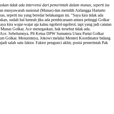
an tidak ada intervensi dari pemerintah dalam munas, seperti isu
n musyawarah nasional (Munas) dan memilih Airlangga Hartarto
 seperti isu yang beredar belakangan ini. "Saya kira tidak ada
atakan, sudah hal lumrah jika ada pembicaraam antara petinggi Golkar
kira wajar-wajar aja kalau ngobrol-ngobrol, tapi yang jadi catatan
m Munas Golkar, Ace menegaskan, hak tersebut tidak ada.
ar Ace. Sebelumnya, Plt Ketua DPW Sumatera Utara Partai Golkar
um Golkar. Menurutnya, Jokowi melalui Menteri Koordinator bidang
i salah satu faktor. Faktor pengunci akhir, posisi pemerintah Pak