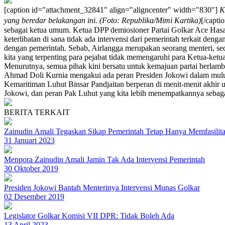
[caption id="attachment_32841" align="aligncenter" width="830"]
K
yang beredar belakangan ini. (Foto: Republika/Mimi Kartika)
[/capti
sebagai ketua umum. Ketua DPP demiosioner Partai Golkar Ace Hasan 
keterlibatan di sana tidak ada intervensi dari pemerintah terkait de
dengan pemerintah. Sebab, Airlangga merupakan seorang menteri, se
kita yang terpenting para pejabat tidak memengaruhi para Ketua-ketu
Menurutnya, semua pihak kini bersatu untuk kemajuan partai berlamb
Ahmad Doli Kurnia mengakui ada peran Presiden Jokowi dalam mulu
Kemaritiman Luhut Binsar Pandjaitan berperan di menit-menit akhir u
Jokowi, dan peran Pak Luhut yang kita lebih menempatkannya sebagai s
BERITA TERKAIT
Zainudin Amali Tegaskan Sikap Pemerintah Tetap Hanya Memfasilita
31 Januari 2023
Menpora Zainudin Amali Jamin Tak Ada Intervensi Pemerintah
30 Oktober 2019
Presiden Jokowi Bantah Menterinya Intervensi Munas Golkar
02 Desember 2019
Legislator Golkar Komisi VII DPR: Tidak Boleh Ada
13 April 2023