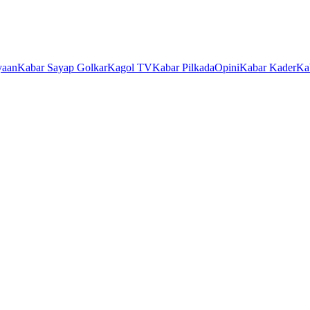
yaan
Kabar Sayap Golkar
Kagol TV
Kabar Pilkada
Opini
Kabar Kader
Ka