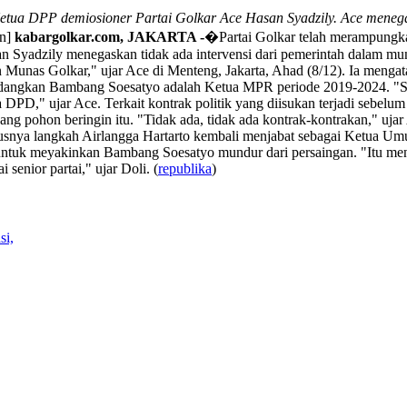
etua DPP demiosioner Partai Golkar Ace Hasan Syadzily. Ace menegask
on]
kabargolkar.com, JAKARTA -
�Partai Golkar telah merampungka
Syadzily menegaskan tidak ada intervensi dari pemerintah dalam munas,
ngan Munas Golkar," ujar Ace di Menteng, Jakarta, Ahad (8/12). Ia meng
dangkan Bambang Soesatyo adalah Ketua MPR periode 2019-2024. "Saya 
a DPD," ujar Ace. Terkait kontrak politik yang diisukan terjadi sebelu
ang pohon beringin itu. "Tidak ada, tidak ada kontrak-kontrakan," uj
snya langkah Airlangga Hartarto kembali menjabat sebagai Ketua Um
ntuk meyakinkan Bambang Soesatyo mundur dari persaingan. "Itu menjad
enior partai," ujar Doli. (
republika
)
si,