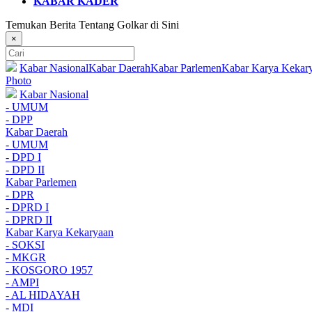
KABAR KADER
Temukan Berita Tentang Golkar di Sini
×
Kabar Nasional
Kabar Daerah
Kabar Parlemen
Kabar Karya Kekar
Photo
Kabar Nasional
- UMUM
- DPP
Kabar Daerah
- UMUM
- DPD I
- DPD II
Kabar Parlemen
- DPR
- DPRD I
- DPRD II
Kabar Karya Kekaryaan
- SOKSI
- MKGR
- KOSGORO 1957
- AMPI
- AL HIDAYAH
- MDI