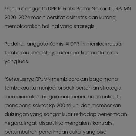
Kabar
Kabar
Pilkada
Menurut anggota DPR RI Fraksi Partai Golkar itu, RPJMN
Pilkada
2020-2024 masih bersifat asimetris dan kurang
Opini
Opini
membicarakan hal-hal yang strategis.
Kabar
Kabar
Kader
Kader
Padahal, anggota Komisi XI DPR ini menilai, industri
Kabar
Kabar
tembakau semestinya ditempatkan pada fokus
Kabar
Kabar
yang luas.
Kabar
Kabar
Kabinet
Kabinet
”Seharusnya RPJMN membicarakan bagaimana
Kabar
Kabar
tembakau itu menjadi produk pertanian strategis,
UKM
UKM
membicarakan bagaimana penerimaan cukai itu
Kabar
Kabar
menopang sekitar Rp 200 triliun, dan memberikan
DPP
DPP
dukungan yang sangat kuat terhadap penerimaan
Pojok
Pojok
negara. Ingat, disaat kita mengalami kontraksi,
Kagol
Kagol
pertumbuhan penerimaan cukai yang bisa
KABAR