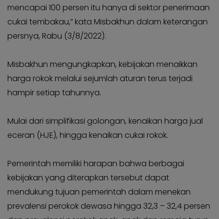
Kabar
mencapai 100 persen itu hanya di sektor penerimaan
KADER
Photo
cukai tembakau,” kata Misbakhun dalam keterangan
persnya, Rabu (3/8/2022).
Misbakhun mengungkapkan, kebijakan menaikkan
harga rokok melalui sejumlah aturan terus terjadi
hampir setiap tahunnya.
Mulai dari simplifikasi golongan, kenaikan harga jual
eceran (HJE), hingga kenaikan cukai rokok.
Pemerintah memiliki harapan bahwa berbagai
kebijakan yang diterapkan tersebut dapat
mendukung tujuan pemerintah dalam menekan
prevalensi perokok dewasa hingga 32,3 – 32,4 persen