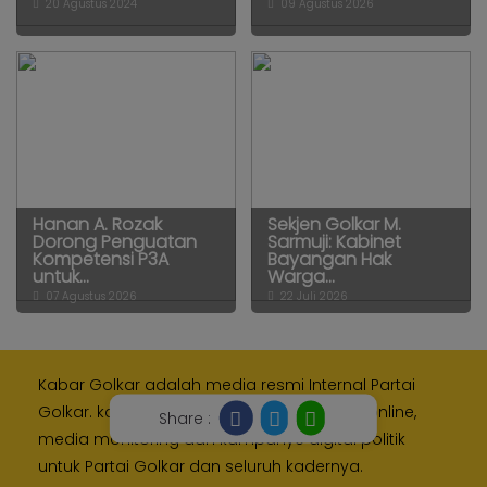
20 Agustus 2024
09 Agustus 2026
Hanan A. Rozak
Sekjen Golkar M.
Dorong Penguatan
Sarmuji: Kabinet
Kompetensi P3A
Bayangan Hak
untuk...
Warga...
07 Agustus 2026
22 Juli 2026
Kabar Golkar adalah media resmi Internal Partai
Golkar. kami memberikan layanan media online,
Share :
media monitoring dan kampanye digital politik
untuk Partai Golkar dan seluruh kadernya.