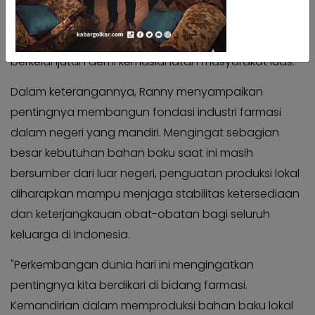
substitusi impor Bahan Baku Obat (BBO). Langkah
Kabar
Kabar
kolaboratif ini dipandang sebagai ikhtiar mulia guna
Pilkada
Pilkada
mewujudkan kemandirian farmasi nasional yang
Opini
Opini
berkelanjutan demi kemaslahatan masyarakat luas.
Kabar
Kabar
Dalam keterangannya, Ranny menyampaikan
Kader
Kader
pentingnya membangun fondasi industri farmasi
Kabar
Kabar
dalam negeri yang mandiri. Mengingat sebagian
Kabar
Kabar
besar kebutuhan bahan baku saat ini masih
Kabar
Kabar
bersumber dari luar negeri, penguatan produksi lokal
Kabinet
Kabinet
diharapkan mampu menjaga stabilitas ketersediaan
Kabar
Kabar
dan keterjangkauan obat-obatan bagi seluruh
UKM
UKM
keluarga di Indonesia.
Kabar
Kabar
DPP
DPP
"Perkembangan dunia hari ini mengingatkan
Pojok
Pojok
pentingnya kita berdikari di bidang farmasi.
Kagol
Kagol
Kemandirian dalam memproduksi bahan baku lokal