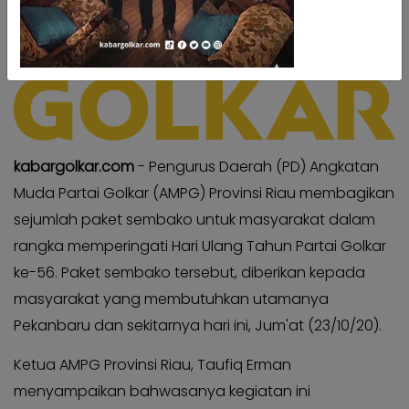
Kabar
Kabar
Pilkada
Pilkada
Opini
Opini
Kabar
Kabar
Kader
Kader
Kabar
Kabar
kabargolkar.com
- Pengurus Daerah (PD) Angkatan
Kabar
Kabar
Muda Partai Golkar (AMPG) Provinsi Riau membagikan
Kabar
Kabar
sejumlah paket sembako untuk masyarakat dalam
Kabinet
Kabinet
rangka memperingati Hari Ulang Tahun Partai Golkar
Kabar
Kabar
ke-56. Paket sembako tersebut, diberikan kepada
UKM
UKM
masyarakat yang membutuhkan utamanya
Kabar
Kabar
Pekanbaru dan sekitarnya hari ini, Jum'at (23/10/20).
DPP
DPP
Pojok
Ketua AMPG Provinsi Riau, Taufiq Erman
Pojok
Kagol
Kagol
menyampaikan bahwasanya kegiatan ini