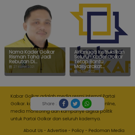
Nama Kader Golkar
Airlangga Instruksikan
Risman Taha Jadi
Seluruh Kader Golkar
Rebutan Di...
Tetap Bantu
Masyarakat...
27 Maret 2021
15 Mei 2021
Kabar Golkar adalah media resmi Internal Partai
Share :
Golkar. kami memberikan layanan media online,
media monitoring dan kampanye digital politik
untuk Partai Golkar dan seluruh kadernya.
About Us
-
Advertise
-
Policy
-
Pedoman Media