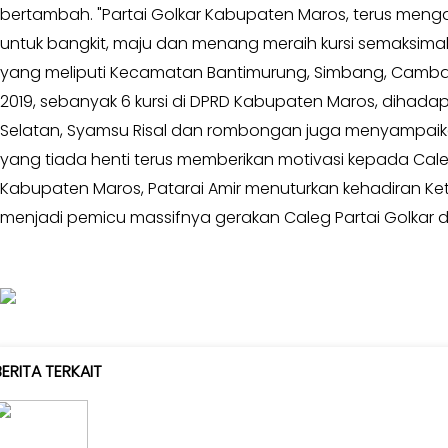
MKGR
bertambah. "Partai Golkar Kabupaten Maros, terus menga
Kabar
-
untuk bangkit, maju dan menang meraih kursi semaksimal 
Photo
KOSGORO
yang meliputi Kecamatan Bantimurung, Simbang, Camba, C
1957
2019, sebanyak 6 kursi di DPRD Kabupaten Maros, dihadapa
-
AMPI
Selatan, Syamsu Risal dan rombongan juga menyampaikan
-
yang tiada henti terus memberikan motivasi kepada Caleg 
AL
Kabupaten Maros, Patarai Amir menuturkan kehadiran Ketua
HIDAYAH
menjadi pemicu massifnya gerakan Caleg Partai Golkar di
-
MDI
-
SATKAR
ULAMA
-
HWK
BERITA TERKAIT
Kabar
Sayap