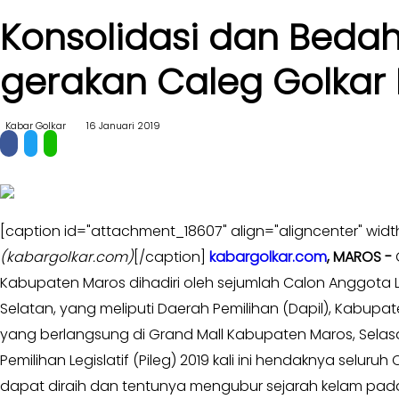
II
Konsolidasi dan Bedah
Kabar
Kabar
Pilkada
Parlemen
gerakan Caleg Golkar
Opini
-
Kabar
DPR
Kabar Golkar
16 Januari 2019
Kader
-
DPRD
Kabar
I
Kabar
-
Kabar
DPRD
[caption id="attachment_18607" align="aligncenter" widt
Kabinet
II
(kabargolkar.com)
[/caption]
kabargolkar.com
, MAROS -
G
Kabar
Kabar
Kabupaten Maros dihadiri oleh sejumlah Calon Anggota Leg
UKM
Karya
Selatan, yang meliputi Daerah Pemilihan (Dapil), Kabupat
Kekaryaan
Kabar
yang berlangsung di Grand Mall Kabupaten Maros, Selasa
DPP
-
Pemilihan Legislatif (Pileg) 2019 kali ini hendaknya se
SOKSI
Pojok
-
dapat diraih dan tentunya mengubur sejarah kelam pada
Kagol