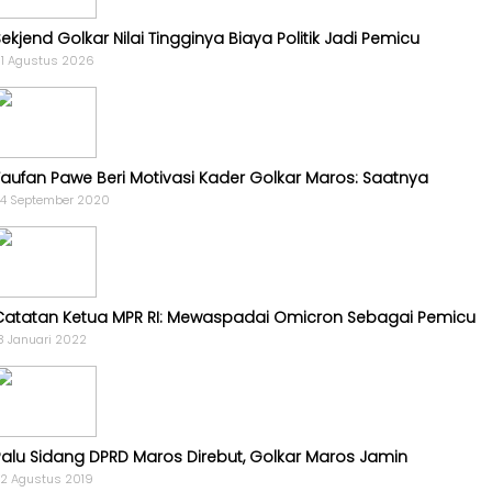
Golkar
ekjend Golkar Nilai Tingginya Biaya Politik Jadi Pemicu
-
1 Agustus 2026
AMPG
-
KPPG
Kagol
Taufan Pawe Beri Motivasi Kader Golkar Maros: Saatnya
TV
4 September 2020
-
MEME
-
VIDEO
Catatan Ketua MPR RI: Mewaspadai Omicron Sebagai Pemicu
Kabar
8 Januari 2022
Pilkada
-
UMUM
-
Palu Sidang DPRD Maros Direbut, Golkar Maros Jamin
PROFILE
2 Agustus 2019