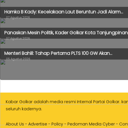
Hamka B Kady: Kecelakaan Laut Beruntun Jadi Alarm...
07 Agustus 2026
Panaskan Mesin Politik, Kader Golkar Kota Tanjungpinang
07 Agustus 2026
Menteri Bahlil: Tahap Pertama PLTS 100 GW Akan...
05 Agustus 2026
Kabar Golkar adalah media resmi Internal Partai Golkar. k
seluruh kadernya.
About Us
-
Advertise
-
Policy
-
Pedoman Media Cyber
-
Con