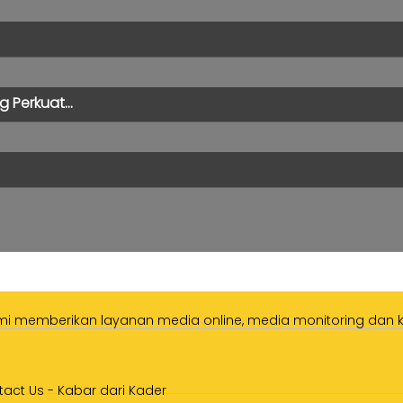
 Perkuat...
ami memberikan layanan media online, media monitoring dan ka
tact Us
-
Kabar dari Kader